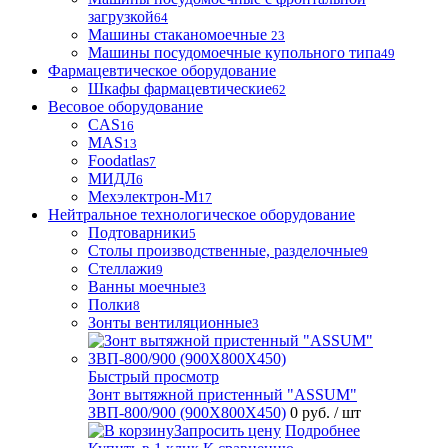
загрузкой
64
Машины стаканомоечные
23
Машины посудомоечные купольного типа
49
Фармацевтическое оборудование
Шкафы фармацевтические
62
Весовое оборудование
CAS
16
MAS
13
Foodatlas
7
МИДЛ
6
Мехэлектрон-М
17
Нейтральное технологическое оборудование
Подтоварники
5
Столы производственные, разделочные
9
Стеллажи
9
Ванны моечные
3
Полки
8
Зонты вентиляционные
3
Быстрый просмотр
Зонт вытяжной пристенный "ASSUM"
ЗВП-800/900 (900Х800Х450)
0 руб.
/ шт
Запросить цену
Подробнее