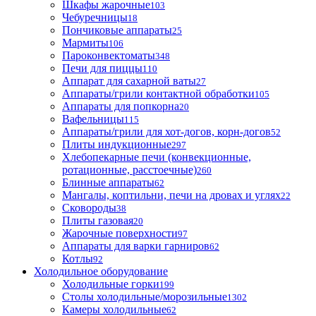
Шкафы жарочные
103
Чебуречницы
18
Пончиковые аппараты
25
Мармиты
106
Пароконвектоматы
348
Печи для пиццы
110
Аппарат для сахарной ваты
27
Аппараты/грили контактной обработки
105
Аппараты для попкорна
20
Вафельницы
115
Аппараты/грили для хот-догов, корн-догов
52
Плиты индукционные
297
Хлебопекарные печи (конвекционные,
ротационные, расстоечные)
260
Блинные аппараты
62
Мангалы, коптильни, печи на дровах и углях
22
Сковороды
38
Плиты газовая
20
Жарочные поверхности
97
Аппараты для варки гарниров
62
Котлы
92
Холодильное оборудование
Холодильные горки
199
Столы холодильные/морозильные
1302
Камеры холодильные
62