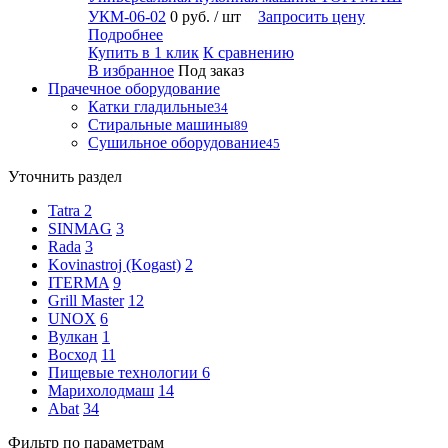
УКМ-06-02
0 руб.
/ шт
Запросить цену
Подробнее
Купить в 1 клик
К сравнению
В избранное
Под заказ
Прачечное оборудование
Катки гладильные
34
Стиральные машины
89
Сушильное оборудование
45
Уточнить раздел
Tatra
2
SINMAG
3
Rada
3
Kovinastroj (Kogast)
2
ITERMA
9
Grill Master
12
UNOX
6
Вулкан
1
Восход
11
Пищевые технологии
6
Марихолодмаш
14
Abat
34
Фильтр по параметрам