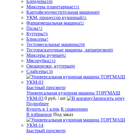
Блендеры
106
Миксеры планетарные
151
Картофелеочистительная машина
69
УКМ, процессор кухонный
31
Фаршемешальная машина
52
Пилы
72
Куттеры
76
Бликсеры
7
Тестомесильные машины
298
Тестораскаточные машины, лапшерезки
89
Миксеры ручные
92
Мясорубки
216
Овощерезки, куттеры
90
Слайсеры
130
Быстрый просмотр
Универсальная кухонная машина ТОРГМАШ
УКМ-03
0 руб.
/ шт
Запросить цену
Подробнее
Купить в 1 клик
К сравнению
В избранное
Под заказ
Быстрый просмотр