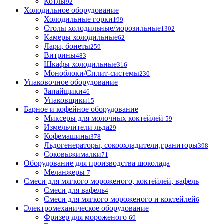
Котлы
92
Холодильное оборудование
Холодильные горки
199
Столы холодильные/морозильные
1302
Камеры холодильные
62
Лари, бонеты
259
Витрины
483
Шкафы холодильные
316
Моноблоки/Сплит-системы
230
Упаковочное оборудование
Запайщики
46
Упаковщики
15
Барное и кофейное оборудование
Миксеры для молочных коктейлей
59
Измельчители льда
29
Кофемашины
378
Льдогенераторы, сокоохладители,граниторы
398
Соковыжималки
71
Оборудование для производства шоколада
Меланжеры
7
Смеси для мягкого мороженого, коктейлей, вафель
Смеси для вафель
4
Смеси для мягкого мороженого и коктейлей
6
Электромеханическое оборудование
Фризер для мороженого
69