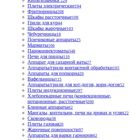
Кипятильники
229
Плиты электрические
194
Фритюрницы
208
Шкафы расстоечные
109
Грили для кур
44
Шкафы жарочные
103
Чебуречницы
18
Пончиковые аппараты
25
Мармиты
106
Пароконвектоматы
348
Печи для пиццы
110
Аппарат для сахарной ваты
27
Аппараты/грили контактной обработки
105
Аппараты для попкорна
20
Вафельницы
115
Аппараты/грили для хот-догов, корн-догов
52
Плиты индукционные
297
Хлебопекарные печи (конвекционные,
ротационные, расстоечные)
260
Блинные аппараты
62
Мангалы, коптильни, печи на дровах и углях
22
Сковороды
38
Плиты газовая
20
Жарочные поверхности
97
Аппараты для варки гарниров
62