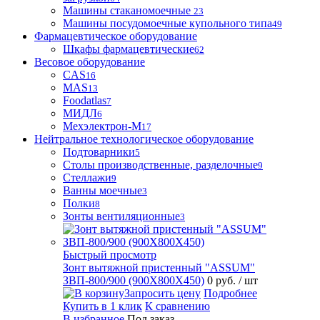
Машины стаканомоечные
23
Машины посудомоечные купольного типа
49
Фармацевтическое оборудование
Шкафы фармацевтические
62
Весовое оборудование
CAS
16
MAS
13
Foodatlas
7
МИДЛ
6
Мехэлектрон-М
17
Нейтральное технологическое оборудование
Подтоварники
5
Столы производственные, разделочные
9
Стеллажи
9
Ванны моечные
3
Полки
8
Зонты вентиляционные
3
Быстрый просмотр
Зонт вытяжной пристенный "ASSUM"
ЗВП-800/900 (900Х800Х450)
0 руб.
/ шт
Запросить цену
Подробнее
Купить в 1 клик
К сравнению
В избранное
Под заказ