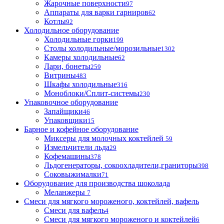
Жарочные поверхности
97
Аппараты для варки гарниров
62
Котлы
92
Холодильное оборудование
Холодильные горки
199
Столы холодильные/морозильные
1302
Камеры холодильные
62
Лари, бонеты
259
Витрины
483
Шкафы холодильные
316
Моноблоки/Сплит-системы
230
Упаковочное оборудование
Запайщики
46
Упаковщики
15
Барное и кофейное оборудование
Миксеры для молочных коктейлей
59
Измельчители льда
29
Кофемашины
378
Льдогенераторы, сокоохладители,граниторы
398
Соковыжималки
71
Оборудование для производства шоколада
Меланжеры
7
Смеси для мягкого мороженого, коктейлей, вафель
Смеси для вафель
4
Смеси для мягкого мороженого и коктейлей
6