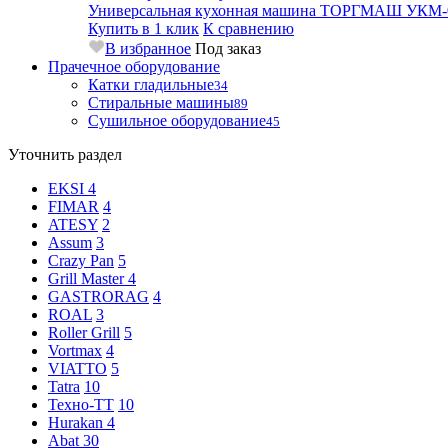
Универсальная кухонная машина ТОРГМАШ УКМ-
Купить в 1 клик
К сравнению
В избранное
Под заказ
Прачечное оборудование
Катки гладильные
34
Стиральные машины
89
Сушильное оборудование
45
Уточнить раздел
EKSI
4
FIMAR
4
ATESY
2
Assum
3
Crazy Pan
5
Grill Master
4
GASTRORAG
4
ROAL
3
Roller Grill
5
Vortmax
4
VIATTO
5
Tatra
10
Техно-ТТ
10
Hurakan
4
Abat
30