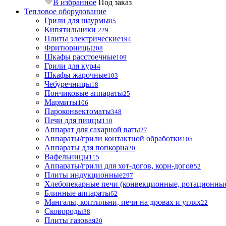
В избранное
Под заказ
Тепловое оборудование
Грили для шаурмы
85
Кипятильники
229
Плиты электрические
194
Фритюрницы
208
Шкафы расстоечные
109
Грили для кур
44
Шкафы жарочные
103
Чебуречницы
18
Пончиковые аппараты
25
Мармиты
106
Пароконвектоматы
348
Печи для пиццы
110
Аппарат для сахарной ваты
27
Аппараты/грили контактной обработки
105
Аппараты для попкорна
20
Вафельницы
115
Аппараты/грили для хот-догов, корн-догов
52
Плиты индукционные
297
Хлебопекарные печи (конвекционные, ротационные
Блинные аппараты
62
Мангалы, коптильни, печи на дровах и углях
22
Сковороды
38
Плиты газовая
20