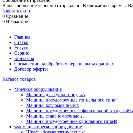
Сообщение отправлено
Ваше сообщение успешно отправлено. В ближайшее время с Ва
Закрыть окно
0
Сравнение
0
Избранное
Главная
Статьи
Услуги
Сервис
Контакты
Соглашение на обработку персональных данных
Договор оферты
Каталог товаров
Моечное оборудование
Машины для сушки посуды
3
Машины посудомоечные тоннельного типа
7
Машины котломоечные
13
Машины посудомоечные с фронтальной загрузкой
6
Машины стаканомоечные
23
Машины посудомоечные купольного типа
49
Фармацевтическое оборудование
Шкафы фармацевтические
62