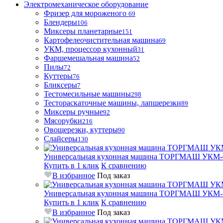
Электромеханическое оборудование
Фризер для мороженого
69
Блендеры
106
Миксеры планетарные
151
Картофелеочистительная машина
69
УКМ, процессор кухонный
31
Фаршемешальная машина
52
Пилы
72
Куттеры
76
Бликсеры
7
Тестомесильные машины
298
Тестораскаточные машины, лапшерезки
89
Миксеры ручные
92
Мясорубки
216
Овощерезки, куттеры
90
Слайсеры
130
Универсальная кухонная машина ТОРГМАШ УКМ-
Купить в 1 клик
К сравнению
В избранное
Под заказ
Универсальная кухонная машина ТОРГМАШ УКМ-
Купить в 1 клик
К сравнению
В избранное
Под заказ