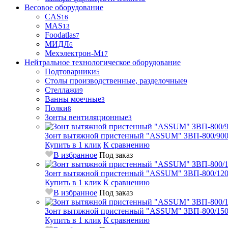
Весовое оборудование
CAS
16
MAS
13
Foodatlas
7
МИДЛ
6
Мехэлектрон-М
17
Нейтральное технологическое оборудование
Подтоварники
5
Столы производственные, разделочные
9
Стеллажи
9
Ванны моечные
3
Полки
8
Зонты вентиляционные
3
Зонт вытяжной пристенный "ASSUM" ЗВП-800/900
Купить в 1 клик
К сравнению
В избранное
Под заказ
Зонт вытяжной пристенный "ASSUM" ЗВП-800/1200
Купить в 1 клик
К сравнению
В избранное
Под заказ
Зонт вытяжной пристенный "ASSUM" ЗВП-800/1500
Купить в 1 клик
К сравнению