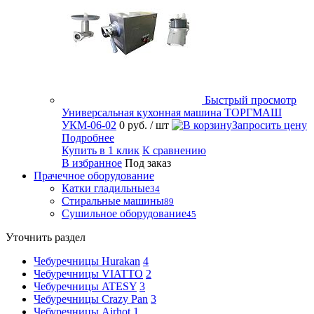
Быстрый просмотр
Универсальная кухонная машина ТОРГМАШ
УКМ-06-02
0 руб.
/ шт
Запросить цену
Подробнее
Купить в 1 клик
К сравнению
В избранное
Под заказ
Прачечное оборудование
Катки гладильные
34
Стиральные машины
89
Сушильное оборудование
45
Уточнить раздел
Чебуречницы Hurakan
4
Чебуречницы VIATTO
2
Чебуречницы ATESY
3
Чебуречницы Crazy Pan
3
Чебуречницы Airhot
1