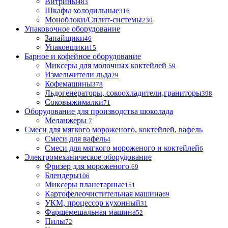
Витрины
483
Шкафы холодильные
316
Моноблоки/Сплит-системы
230
Упаковочное оборудование
Запайщики
46
Упаковщики
15
Барное и кофейное оборудование
Миксеры для молочных коктейлей
59
Измельчители льда
29
Кофемашины
378
Льдогенераторы, сокоохладители,граниторы
398
Соковыжималки
71
Оборудование для производства шоколада
Меланжеры
7
Смеси для мягкого мороженого, коктейлей, вафель
Смеси для вафель
4
Смеси для мягкого мороженого и коктейлей
6
Электромеханическое оборудование
Фризер для мороженого
69
Блендеры
106
Миксеры планетарные
151
Картофелеочистительная машина
69
УКМ, процессор кухонный
31
Фаршемешальная машина
52
Пилы
72