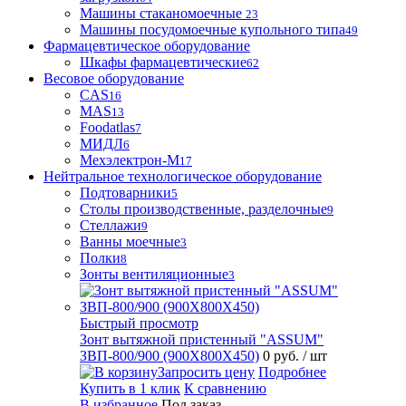
Машины стаканомоечные
23
Машины посудомоечные купольного типа
49
Фармацевтическое оборудование
Шкафы фармацевтические
62
Весовое оборудование
CAS
16
MAS
13
Foodatlas
7
МИДЛ
6
Мехэлектрон-М
17
Нейтральное технологическое оборудование
Подтоварники
5
Столы производственные, разделочные
9
Стеллажи
9
Ванны моечные
3
Полки
8
Зонты вентиляционные
3
Быстрый просмотр
Зонт вытяжной пристенный "ASSUM"
ЗВП-800/900 (900Х800Х450)
0 руб.
/ шт
Запросить цену
Подробнее
Купить в 1 клик
К сравнению
В избранное
Под заказ