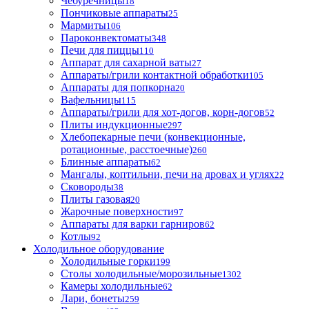
Чебуречницы
18
Пончиковые аппараты
25
Мармиты
106
Пароконвектоматы
348
Печи для пиццы
110
Аппарат для сахарной ваты
27
Аппараты/грили контактной обработки
105
Аппараты для попкорна
20
Вафельницы
115
Аппараты/грили для хот-догов, корн-догов
52
Плиты индукционные
297
Хлебопекарные печи (конвекционные,
ротационные, расстоечные)
260
Блинные аппараты
62
Мангалы, коптильни, печи на дровах и углях
22
Сковороды
38
Плиты газовая
20
Жарочные поверхности
97
Аппараты для варки гарниров
62
Котлы
92
Холодильное оборудование
Холодильные горки
199
Столы холодильные/морозильные
1302
Камеры холодильные
62
Лари, бонеты
259