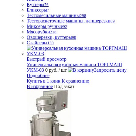
Куттеры
76
Бликсеры
7
Тестомесильные машины
298
Тестораскаточные машины, лапшерезки
89
Миксеры ручные
92
Мясорубки
216
Овощерезки, куттеры
90
Слайсеры
130
Быстрый просмотр
Универсальная кухонная машина ТОРГМАШ
УКМ-03
0 руб.
/ шт
Запросить цену
Подробнее
Купить в 1 клик
К сравнению
В избранное
Под заказ