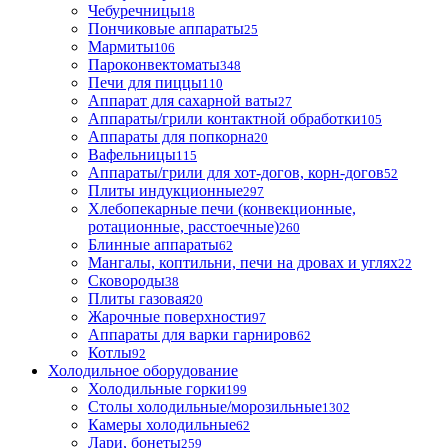
Чебуречницы
18
Пончиковые аппараты
25
Мармиты
106
Пароконвектоматы
348
Печи для пиццы
110
Аппарат для сахарной ваты
27
Аппараты/грили контактной обработки
105
Аппараты для попкорна
20
Вафельницы
115
Аппараты/грили для хот-догов, корн-догов
52
Плиты индукционные
297
Хлебопекарные печи (конвекционные,
ротационные, расстоечные)
260
Блинные аппараты
62
Мангалы, коптильни, печи на дровах и углях
22
Сковороды
38
Плиты газовая
20
Жарочные поверхности
97
Аппараты для варки гарниров
62
Котлы
92
Холодильное оборудование
Холодильные горки
199
Столы холодильные/морозильные
1302
Камеры холодильные
62
Лари, бонеты
259