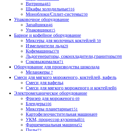
Витрины
483
Шкафы холодильные
316
Моноблоки/Сплит-системы
230
Упаковочное оборудование
Запайщики
46
Упаковщики
15
Барное и кофейное оборудование
Миксеры для молочных коктейлей
59
Измельчители льда
29
Кофемашины
378
Льдогенераторы, сокоохладители,граниторы
398
Соковыжималки
71
Оборудование для производства шоколада
Меланжеры
7
Смеси для мягкого мороженого, коктейлей, вафель
Смеси для вафель
4
Смеси для мягкого мороженого и коктейлей
6
Электромеханическое оборудование
Фризер для мороженого
69
Блендеры
106
Миксеры планетарные
151
Картофелеочистительная машина
69
УКМ, процессор кухонный
31
Фаршемешальная машина
52
Пилы
72