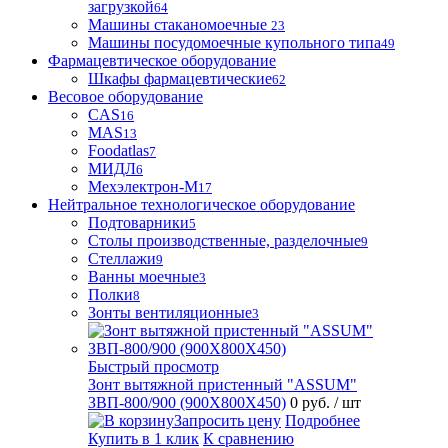
загрузкой
64
Машины стаканомоечные
23
Машины посудомоечные купольного типа
49
Фармацевтическое оборудование
Шкафы фармацевтические
62
Весовое оборудование
CAS
16
MAS
13
Foodatlas
7
МИДЛ
6
Мехэлектрон-М
17
Нейтральное технологическое оборудование
Подтоварники
5
Столы производственные, разделочные
9
Стеллажи
9
Ванны моечные
3
Полки
8
Зонты вентиляционные
3
Быстрый просмотр
Зонт вытяжной пристенный "ASSUM"
ЗВП-800/900 (900Х800Х450)
0 руб.
/ шт
Запросить цену
Подробнее
Купить в 1 клик
К сравнению