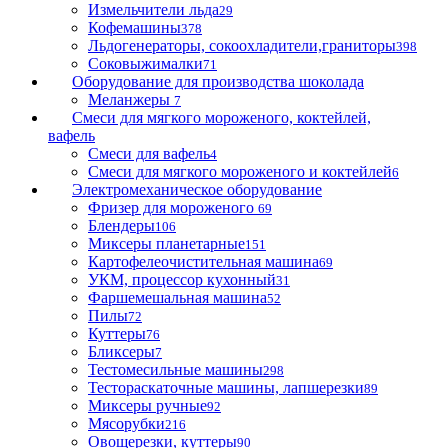
Измельчители льда
29
Кофемашины
378
Льдогенераторы, сокоохладители,граниторы
398
Соковыжималки
71
Оборудование для производства шоколада
Меланжеры
7
Смеси для мягкого мороженого, коктейлей,
вафель
Смеси для вафель
4
Смеси для мягкого мороженого и коктейлей
6
Электромеханическое оборудование
Фризер для мороженого
69
Блендеры
106
Миксеры планетарные
151
Картофелеочистительная машина
69
УКМ, процессор кухонный
31
Фаршемешальная машина
52
Пилы
72
Куттеры
76
Бликсеры
7
Тестомесильные машины
298
Тестораскаточные машины, лапшерезки
89
Миксеры ручные
92
Мясорубки
216
Овощерезки, куттеры
90