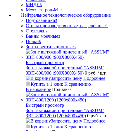
МИДЛ
6
Мехэлектрон-М
17
Нейтральное технологическое оборудование
Подтоварники
5
Столы производственные, разделочные
9
Стеллажи
9
Ванны моечные
3
Полки
8
Зонты вентиляционные
3
Быстрый просмотр
Зонт вытяжной пристенный "ASSUM"
ЗВП-800/900 (900Х800Х450)
0 руб.
/ шт
Запросить цену
Подробнее
Купить в 1 клик
К сравнению
В избранное
Под заказ
Быстрый просмотр
Зонт вытяжной пристенный "ASSUM"
ЗВП-800/1200 (1200х800х450)
0 руб.
/ шт
Запросить цену
Подробнее
Купить в 1 клик
К сравнению