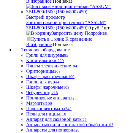
В избранное
Под заказ
Быстрый просмотр
Зонт вытяжной пристенный "ASSUM"
ЗВП-800/1500 (1500х800х450)
0 руб.
/ шт
Запросить цену
Подробнее
Купить в 1 клик
К сравнению
В избранное
Под заказ
Тепловое оборудование
Грили для шаурмы
85
Кипятильники
229
Плиты электрические
194
Фритюрницы
208
Шкафы расстоечные
109
Грили для кур
44
Шкафы жарочные
103
Чебуречницы
18
Пончиковые аппараты
25
Мармиты
106
Пароконвектоматы
348
Печи для пиццы
110
Аппарат для сахарной ваты
27
Аппараты/грили контактной обработки
105
Аппараты для попкорна
20