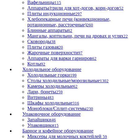
Вафельницы
115
Аппараты/грили для хот-догов, корн-догов
52
Плиты индукционные
297
Хлебопекарные печи (конвекционные,
ротационные, расстоечные)
260
Блинные аппараты
62
Мангалы, коптильни, печи на дровах и углях
22
Сковороды
38
Плиты газовая
20
Жарочные поверхности
97
Аппараты для варки гарниров
62
Котлы
92
Холодильное оборудование
Холодильные горки
199
Столы холодильные/морозильные
1302
Камеры холодильные
62
Лари, бонеты
259
Витрины
483
Шкафы холодильные
316
Моноблоки/Сплит-системы
230
Упаковочное оборудование
Запайщики
46
Упаковщики
15
Барное и кофейное оборудование
Миксеры для молочных коктейлей
59