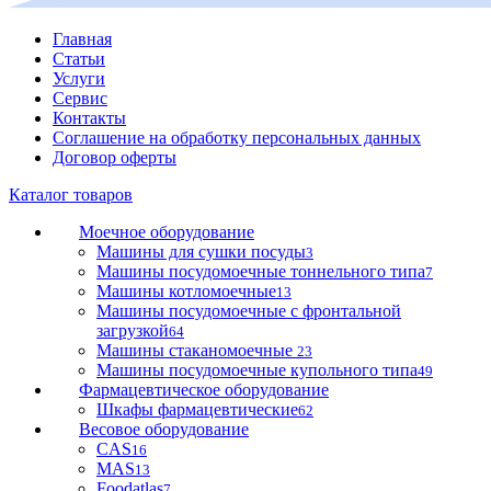
Главная
Статьи
Услуги
Сервис
Контакты
Соглашение на обработку персональных данных
Договор оферты
Каталог товаров
Моечное оборудование
Машины для сушки посуды
3
Машины посудомоечные тоннельного типа
7
Машины котломоечные
13
Машины посудомоечные с фронтальной
загрузкой
64
Машины стаканомоечные
23
Машины посудомоечные купольного типа
49
Фармацевтическое оборудование
Шкафы фармацевтические
62
Весовое оборудование
CAS
16
MAS
13
Foodatlas
7