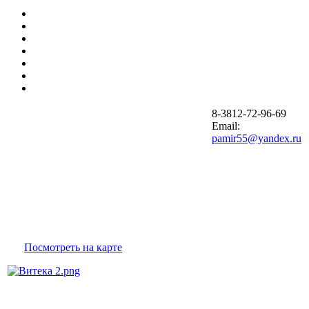
Главная
Статьи
Услуги
Сервис
Контакты
Соглашение на обработку персональных данных
Договор оферты
8-3812-72-96-69
Email:
pamir55@yandex.ru
График
работы
2019 г. Все права защищены. ООО ТД
Пн-Чт: с 9:00
"Памир"
до 18:00
Пт: с 9:00 до
Наш адрес: г. Омск Отдел продаж, склад
17:00
ул. 10 лет Октября, 193/2, офис
Сб-Вс:
200
Посмотреть на карте
Выходной
ООО ТД «Памир»
ИНН 5504151833
ОГРН