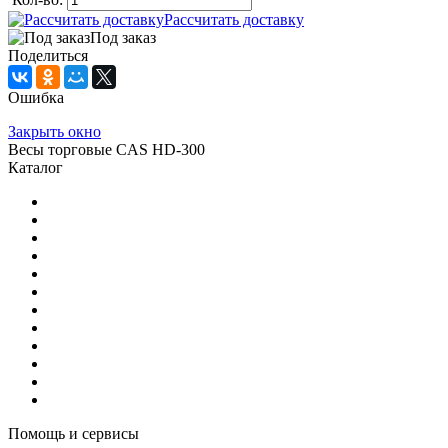
Рассчитать доставку
Под заказ
Поделиться
Ошибка
Закрыть окно
Весы торговые CAS HD-300
Каталог
Моечное оборудование
Фармацевтическое оборудование
Весовое оборудование
Нейтральное технологическое оборудование
Тепловое оборудование
Холодильное оборудование
Упаковочное оборудование
Барное и кофейное оборудование
Оборудование для производства шоколада
Смеси для мягкого мороженого, коктейлей, вафель
Электромеханическое оборудование
Прачечное оборудование
Помощь и сервисы