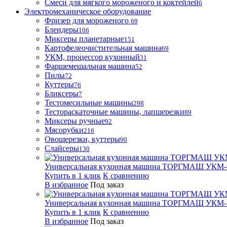
Смеси для мягкого мороженого и коктейлей
6
Электромеханическое оборудование
Фризер для мороженого
69
Блендеры
106
Миксеры планетарные
151
Картофелеочистительная машина
69
УКМ, процессор кухонный
31
Фаршемешальная машина
52
Пилы
72
Куттеры
76
Бликсеры
7
Тестомесильные машины
298
Тестораскаточные машины, лапшерезки
89
Миксеры ручные
92
Мясорубки
216
Овощерезки, куттеры
90
Слайсеры
130
Универсальная кухонная машина ТОРГМАШ УКМ-
Купить в 1 клик
К сравнению
В избранное
Под заказ
Универсальная кухонная машина ТОРГМАШ УКМ-
Купить в 1 клик
К сравнению
В избранное
Под заказ