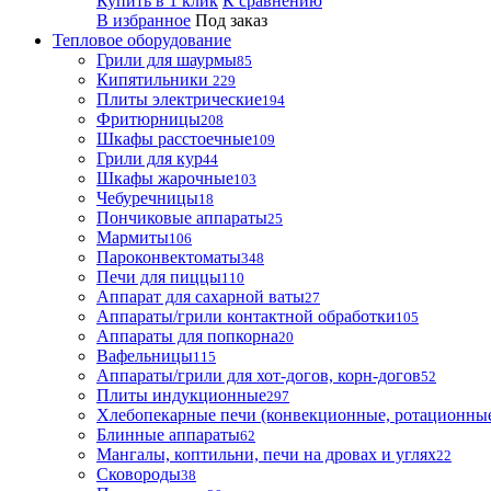
Купить в 1 клик
К сравнению
В избранное
Под заказ
Тепловое оборудование
Грили для шаурмы
85
Кипятильники
229
Плиты электрические
194
Фритюрницы
208
Шкафы расстоечные
109
Грили для кур
44
Шкафы жарочные
103
Чебуречницы
18
Пончиковые аппараты
25
Мармиты
106
Пароконвектоматы
348
Печи для пиццы
110
Аппарат для сахарной ваты
27
Аппараты/грили контактной обработки
105
Аппараты для попкорна
20
Вафельницы
115
Аппараты/грили для хот-догов, корн-догов
52
Плиты индукционные
297
Хлебопекарные печи (конвекционные, ротационные
Блинные аппараты
62
Мангалы, коптильни, печи на дровах и углях
22
Сковороды
38