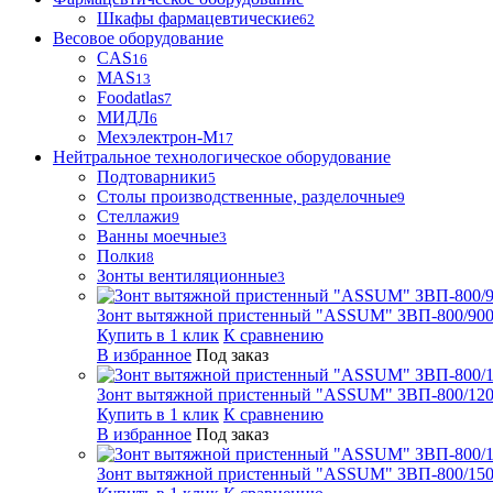
Шкафы фармацевтические
62
Весовое оборудование
CAS
16
MAS
13
Foodatlas
7
МИДЛ
6
Мехэлектрон-М
17
Нейтральное технологическое оборудование
Подтоварники
5
Столы производственные, разделочные
9
Стеллажи
9
Ванны моечные
3
Полки
8
Зонты вентиляционные
3
Зонт вытяжной пристенный "ASSUM" ЗВП-800/900
Купить в 1 клик
К сравнению
В избранное
Под заказ
Зонт вытяжной пристенный "ASSUM" ЗВП-800/1200
Купить в 1 клик
К сравнению
В избранное
Под заказ
Зонт вытяжной пристенный "ASSUM" ЗВП-800/1500