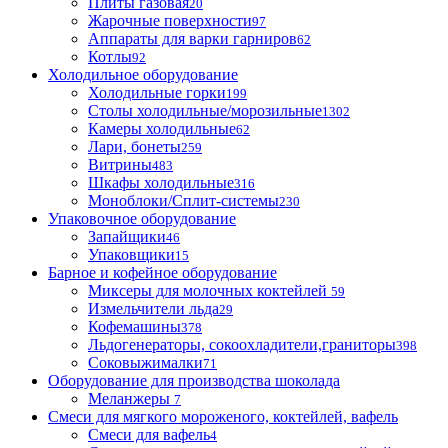
Плиты газовая
20
Жарочные поверхности
97
Аппараты для варки гарниров
62
Котлы
92
Холодильное оборудование
Холодильные горки
199
Столы холодильные/морозильные
1302
Камеры холодильные
62
Лари, бонеты
259
Витрины
483
Шкафы холодильные
316
Моноблоки/Сплит-системы
230
Упаковочное оборудование
Запайщики
46
Упаковщики
15
Барное и кофейное оборудование
Миксеры для молочных коктейлей
59
Измельчители льда
29
Кофемашины
378
Льдогенераторы, сокоохладители,граниторы
398
Соковыжималки
71
Оборудование для производства шоколада
Меланжеры
7
Смеси для мягкого мороженого, коктейлей, вафель
Смеси для вафель
4