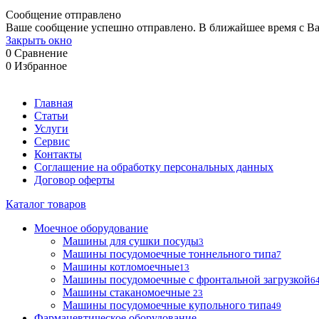
Сообщение отправлено
Ваше сообщение успешно отправлено. В ближайшее время с Ва
Закрыть окно
0
Сравнение
0
Избранное
Главная
Статьи
Услуги
Сервис
Контакты
Соглашение на обработку персональных данных
Договор оферты
Каталог товаров
Моечное оборудование
Машины для сушки посуды
3
Машины посудомоечные тоннельного типа
7
Машины котломоечные
13
Машины посудомоечные с фронтальной загрузкой
6
Машины стаканомоечные
23
Машины посудомоечные купольного типа
49
Фармацевтическое оборудование