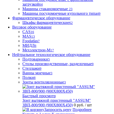
загрузкой
64
Машины стаканомоечные
23
Машины посудомоечные купольного типа
49
Фармацевтическое оборудование
Шкафы фармацевтические
62
Весовое оборудование
CAS
16
MAS
13
Foodatlas
7
МИДЛ
6
Мехэлектрон-М
17
Нейтральное технологическое оборудование
Подтоварники
5
Столы производственные, разделочные
9
Стеллажи
9
Ванны моечные
3
Полки
8
Зонты вентиляционные
3
Быстрый просмотр
Зонт вытяжной пристенный "ASSUM"
ЗВП-800/900 (900Х800Х450)
0 руб.
/ шт
Запросить цену
Подробнее