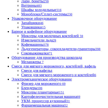
Лари, бонеты
259
Витрины
483
Шкафы холодильные
316
Моноблоки/Сплит-системы
230
Упаковочное оборудование
Запайщики
46
Упаковщики
15
Барное и кофейное оборудование
Миксеры для молочных коктейлей
59
Измельчители льда
29
Кофемашины
378
Льдогенераторы, сокоохладители,граниторы
398
Соковыжималки
71
Оборудование для производства шоколада
Меланжеры
7
Смеси для мягкого мороженого, коктейлей, вафель
Смеси для вафель
4
Смеси для мягкого мороженого и коктейлей
6
Электромеханическое оборудование
Фризер для мороженого
69
Блендеры
106
Миксеры планетарные
151
Картофелеочистительная машина
69
УКМ, процессор кухонный
31
Фаршемешальная машина
52