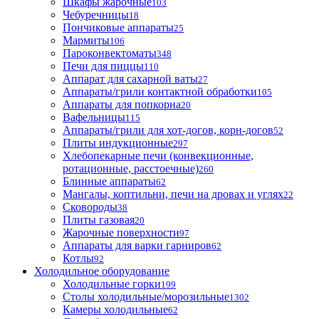
Шкафы жарочные
103
Чебуречницы
18
Пончиковые аппараты
25
Мармиты
106
Пароконвектоматы
348
Печи для пиццы
110
Аппарат для сахарной ваты
27
Аппараты/грили контактной обработки
105
Аппараты для попкорна
20
Вафельницы
115
Аппараты/грили для хот-догов, корн-догов
52
Плиты индукционные
297
Хлебопекарные печи (конвекционные,
ротационные, расстоечные)
260
Блинные аппараты
62
Мангалы, коптильни, печи на дровах и углях
22
Сковороды
38
Плиты газовая
20
Жарочные поверхности
97
Аппараты для варки гарниров
62
Котлы
92
Холодильное оборудование
Холодильные горки
199
Столы холодильные/морозильные
1302
Камеры холодильные
62