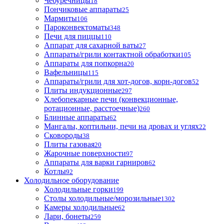
Чебуречницы
18
Пончиковые аппараты
25
Мармиты
106
Пароконвектоматы
348
Печи для пиццы
110
Аппарат для сахарной ваты
27
Аппараты/грили контактной обработки
105
Аппараты для попкорна
20
Вафельницы
115
Аппараты/грили для хот-догов, корн-догов
52
Плиты индукционные
297
Хлебопекарные печи (конвекционные,
ротационные, расстоечные)
260
Блинные аппараты
62
Мангалы, коптильни, печи на дровах и углях
22
Сковороды
38
Плиты газовая
20
Жарочные поверхности
97
Аппараты для варки гарниров
62
Котлы
92
Холодильное оборудование
Холодильные горки
199
Столы холодильные/морозильные
1302
Камеры холодильные
62
Лари, бонеты
259