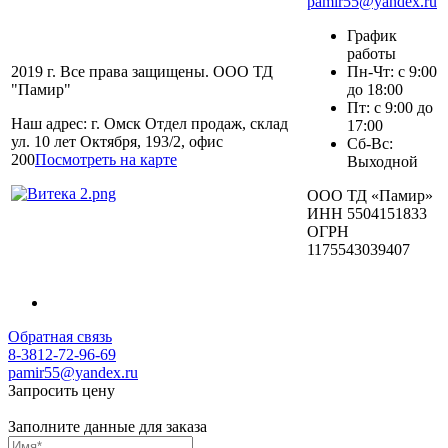
pamir55@yandex.ru
График
работы
2019 г. Все права защищены. ООО ТД
Пн-Чт: с 9:00
"Памир"
до 18:00
Пт: с 9:00 до
Наш адрес: г. Омск Отдел продаж, склад
17:00
ул. 10 лет Октября, 193/2, офис
Сб-Вс:
200
Посмотреть на карте
Выходной
ООО ТД «Памир»
ИНН 5504151833
ОГРН
1175543039407
Обратная связь
8-3812-72-96-69
pamir55@yandex.ru
Запросить цену
Заполните данные для заказа