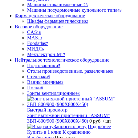
Машины стаканомоечные
23
Машины посудомоечные купольного типа
49
Фармацевтическое оборудование
Шкафы фармацевтические
62
Весовое оборудование
CAS
16
MAS
13
Foodatlas
7
МИДЛ
6
Мехэлектрон-М
17
Нейтральное технологическое оборудование
Подтоварники
5
Столы производственные, разделочные
9
Стеллажи
9
Ванны моечные
3
Полки
8
Зонты вентиляционные
3
Быстрый просмотр
Зонт вытяжной пристенный "ASSUM"
ЗВП-800/900 (900Х800Х450)
0 руб.
/ шт
Запросить цену
Подробнее
Купить в 1 клик
К сравнению
В избранное
Под заказ