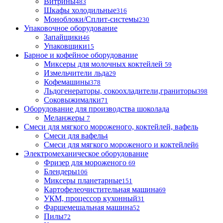
Витрины
483
Шкафы холодильные
316
Моноблоки/Сплит-системы
230
Упаковочное оборудование
Запайщики
46
Упаковщики
15
Барное и кофейное оборудование
Миксеры для молочных коктейлей
59
Измельчители льда
29
Кофемашины
378
Льдогенераторы, сокоохладители,граниторы
398
Соковыжималки
71
Оборудование для производства шоколада
Меланжеры
7
Смеси для мягкого мороженого, коктейлей, вафель
Смеси для вафель
4
Смеси для мягкого мороженого и коктейлей
6
Электромеханическое оборудование
Фризер для мороженого
69
Блендеры
106
Миксеры планетарные
151
Картофелеочистительная машина
69
УКМ, процессор кухонный
31
Фаршемешальная машина
52
Пилы
72