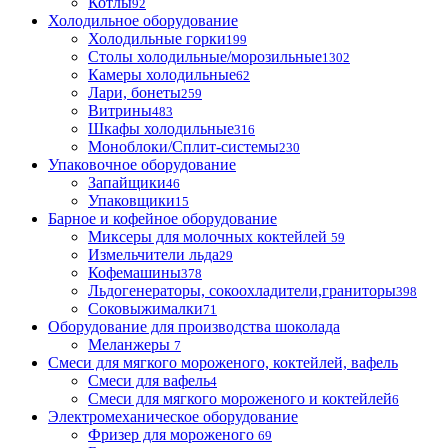
Котлы
92
Холодильное оборудование
Холодильные горки
199
Столы холодильные/морозильные
1302
Камеры холодильные
62
Лари, бонеты
259
Витрины
483
Шкафы холодильные
316
Моноблоки/Сплит-системы
230
Упаковочное оборудование
Запайщики
46
Упаковщики
15
Барное и кофейное оборудование
Миксеры для молочных коктейлей
59
Измельчители льда
29
Кофемашины
378
Льдогенераторы, сокоохладители,граниторы
398
Соковыжималки
71
Оборудование для производства шоколада
Меланжеры
7
Смеси для мягкого мороженого, коктейлей, вафель
Смеси для вафель
4
Смеси для мягкого мороженого и коктейлей
6
Электромеханическое оборудование
Фризер для мороженого
69