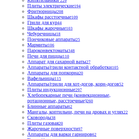
Кипятильники
229
Плиты электрические
194
Фритюрницы
208
Шкафы расстоечные
109
Грили для кур
44
Шкафы жарочные
103
Чебуречницы
18
Пончиковые аппараты
25
Мармиты
106
Пароконвектоматы
348
Печи для пиццы
110
Аппарат для сахарной ваты
27
Аппараты/грили контактной обработки
105
Аппараты для попкорна
20
Вафельницы
115
Аппараты/грили для хот-догов, корн-догов
52
Плиты индукционные
297
Хлебопекарные печи (конвекционные,
ротационные, расстоечные)
260
Блинные аппараты
62
Мангалы, коптильни, печи на дровах и углях
22
Сковороды
38
Плиты газовая
20
Жарочные поверхности
97
Аппараты для варки гарниров
62