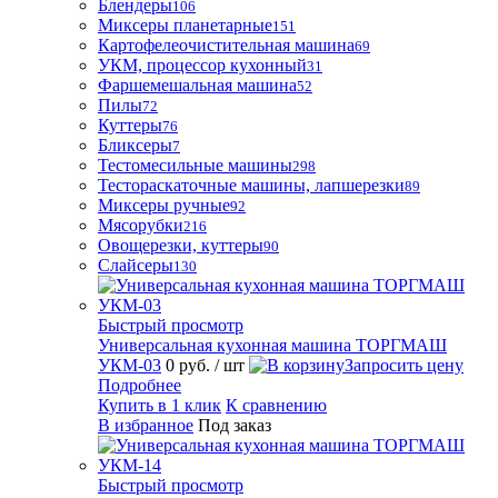
Блендеры
106
Миксеры планетарные
151
Картофелеочистительная машина
69
УКМ, процессор кухонный
31
Фаршемешальная машина
52
Пилы
72
Куттеры
76
Бликсеры
7
Тестомесильные машины
298
Тестораскаточные машины, лапшерезки
89
Миксеры ручные
92
Мясорубки
216
Овощерезки, куттеры
90
Слайсеры
130
Быстрый просмотр
Универсальная кухонная машина ТОРГМАШ
УКМ-03
0 руб.
/ шт
Запросить цену
Подробнее
Купить в 1 клик
К сравнению
В избранное
Под заказ
Быстрый просмотр