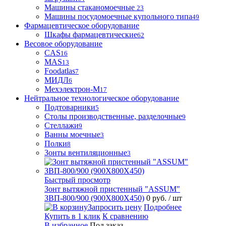
Машины стаканомоечные
23
Машины посудомоечные купольного типа
49
Фармацевтическое оборудование
Шкафы фармацевтические
62
Весовое оборудование
CAS
16
MAS
13
Foodatlas
7
МИДЛ
6
Мехэлектрон-М
17
Нейтральное технологическое оборудование
Подтоварники
5
Столы производственные, разделочные
9
Стеллажи
9
Ванны моечные
3
Полки
8
Зонты вентиляционные
3
Быстрый просмотр
Зонт вытяжной пристенный "ASSUM"
ЗВП-800/900 (900Х800Х450)
0 руб.
/ шт
Запросить цену
Подробнее
Купить в 1 клик
К сравнению
В избранное
Под заказ