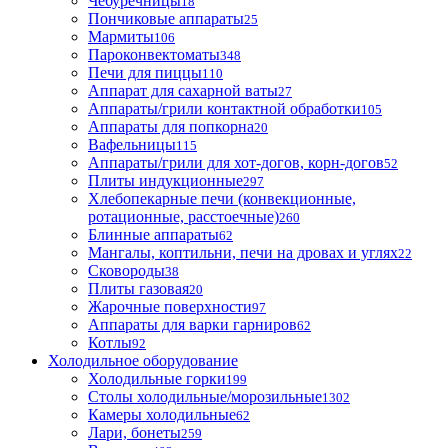
Чебуречницы
18
Пончиковые аппараты
25
Мармиты
106
Пароконвектоматы
348
Печи для пиццы
110
Аппарат для сахарной ваты
27
Аппараты/грили контактной обработки
105
Аппараты для попкорна
20
Вафельницы
115
Аппараты/грили для хот-догов, корн-догов
52
Плиты индукционные
297
Хлебопекарные печи (конвекционные,
ротационные, расстоечные)
260
Блинные аппараты
62
Мангалы, коптильни, печи на дровах и углях
22
Сковороды
38
Плиты газовая
20
Жарочные поверхности
97
Аппараты для варки гарниров
62
Котлы
92
Холодильное оборудование
Холодильные горки
199
Столы холодильные/морозильные
1302
Камеры холодильные
62
Лари, бонеты
259