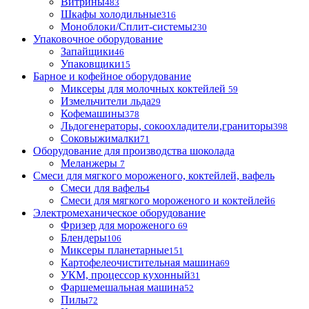
Витрины
483
Шкафы холодильные
316
Моноблоки/Сплит-системы
230
Упаковочное оборудование
Запайщики
46
Упаковщики
15
Барное и кофейное оборудование
Миксеры для молочных коктейлей
59
Измельчители льда
29
Кофемашины
378
Льдогенераторы, сокоохладители,граниторы
398
Соковыжималки
71
Оборудование для производства шоколада
Меланжеры
7
Смеси для мягкого мороженого, коктейлей, вафель
Смеси для вафель
4
Смеси для мягкого мороженого и коктейлей
6
Электромеханическое оборудование
Фризер для мороженого
69
Блендеры
106
Миксеры планетарные
151
Картофелеочистительная машина
69
УКМ, процессор кухонный
31
Фаршемешальная машина
52
Пилы
72