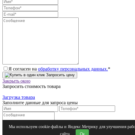
Я согласен на
обработку персональных данных.
*
Запросить цену
Закрыть окно
Запросить стоимость товара
Загрузка товара
Заполните данные для запроса цены
Я согласен на
обработку персональных данных.
*
Мы используем cookie-файлы и Яндекс.Метрику для улучшения раб
Запросить цену
сайта.
Ок