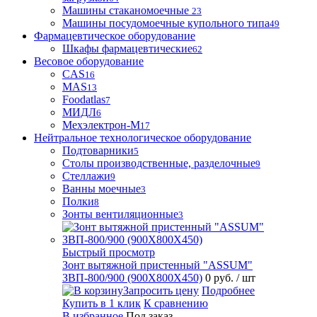
Машины стаканомоечные
23
Машины посудомоечные купольного типа
49
Фармацевтическое оборудование
Шкафы фармацевтические
62
Весовое оборудование
CAS
16
MAS
13
Foodatlas
7
МИДЛ
6
Мехэлектрон-М
17
Нейтральное технологическое оборудование
Подтоварники
5
Столы производственные, разделочные
9
Стеллажи
9
Ванны моечные
3
Полки
8
Зонты вентиляционные
3
Быстрый просмотр
Зонт вытяжной пристенный "ASSUM"
ЗВП-800/900 (900Х800Х450)
0 руб.
/ шт
Запросить цену
Подробнее
Купить в 1 клик
К сравнению
В избранное
Под заказ