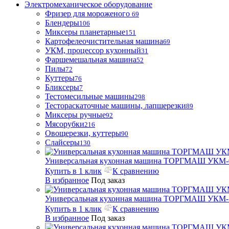
Электромеханическое оборудование
Фризер для мороженого
69
Блендеры
106
Миксеры планетарные
151
Картофелеочистительная машина
69
УКМ, процессор кухонный
31
Фаршемешальная машина
52
Пилы
72
Куттеры
76
Бликсеры
7
Тестомесильные машины
298
Тестораскаточные машины, лапшерезки
89
Миксеры ручные
92
Мясорубки
216
Овощерезки, куттеры
90
Слайсеры
130
Универсальная кухонная машина ТОРГМАШ УКМ-
Купить в 1 клик
К сравнению
В избранное
Под заказ
Универсальная кухонная машина ТОРГМАШ УКМ-
Купить в 1 клик
К сравнению
В избранное
Под заказ