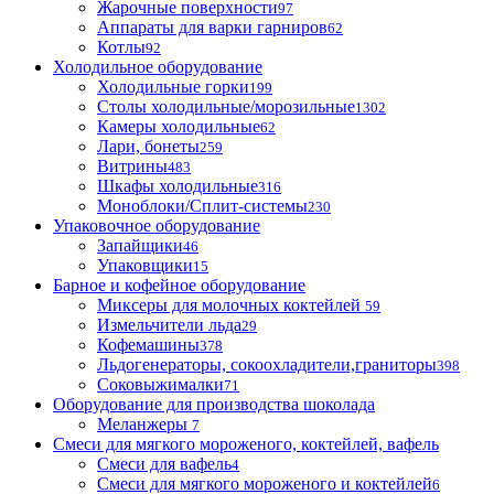
Жарочные поверхности
97
Аппараты для варки гарниров
62
Котлы
92
Холодильное оборудование
Холодильные горки
199
Столы холодильные/морозильные
1302
Камеры холодильные
62
Лари, бонеты
259
Витрины
483
Шкафы холодильные
316
Моноблоки/Сплит-системы
230
Упаковочное оборудование
Запайщики
46
Упаковщики
15
Барное и кофейное оборудование
Миксеры для молочных коктейлей
59
Измельчители льда
29
Кофемашины
378
Льдогенераторы, сокоохладители,граниторы
398
Соковыжималки
71
Оборудование для производства шоколада
Меланжеры
7
Смеси для мягкого мороженого, коктейлей, вафель
Смеси для вафель
4
Смеси для мягкого мороженого и коктейлей
6