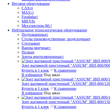
Весовое оборудование
CAS
16
MAS
13
Foodatlas
7
МИДЛ
6
Мехэлектрон-М
17
Нейтральное технологическое оборудование
Подтоварники
5
Столы производственные, разделочные
9
Стеллажи
9
Ванны моечные
3
Полки
8
Зонты вентиляционные
3
Зонт вытяжной пристенный "ASSUM" ЗВП-800/900
Купить в 1 клик
К сравнению
В избранное
Под заказ
Зонт вытяжной пристенный "ASSUM" ЗВП-800/1200
Купить в 1 клик
К сравнению
В избранное
Под заказ
Зонт вытяжной пристенный "ASSUM" ЗВП-800/1500
Купить в 1 клик
К сравнению