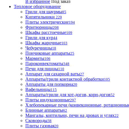
В избранное
Под заказ
Тепловое оборудование
Грили для шаурмы
85
Кипятильники
229
Плиты электрические
194
Фритюрницы
208
Шкафы расстоечные
109
Грили для кур
44
Шкафы жарочные
103
Чебуречницы
18
Пончиковые аппараты
25
Мармиты
106
Пароконвектоматы
348
Печи для пиццы
110
Аппарат для сахарной ваты
27
Аппараты/грили контактной обработки
105
Аппараты для попкорна
20
Вафельницы
115
Аппараты/грили для хот-догов, корн-догов
52
Плиты индукционные
297
Хлебопекарные печи (конвекционные, ротационные
Блинные аппараты
62
Мангалы, коптильни, печи на дровах и углях
22
Сковороды
38
Плиты газовая
20