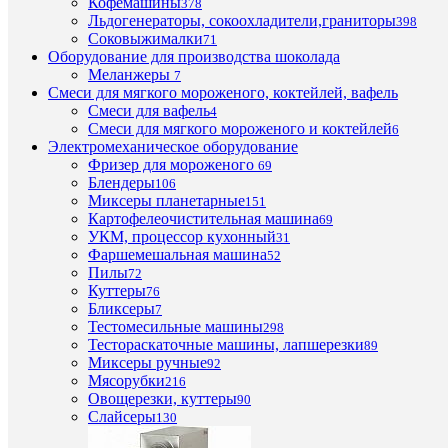
Кофемашины
378
(8)
Льдогенераторы, сокоохладители,граниторы
398
Соковыжималки
71
Оборудование для производства шоколада
Меланжеры
7
Смеси для мягкого мороженого, коктейлей, вафель
Смеси для вафель
4
Смеси для мягкого мороженого и коктейлей
6
Быстры
Электромеханическое оборудование
просмот
Фризер для мороженого
69
Парокон
Блендеры
106
Tecnoeka
Миксеры планетарные
151
MKF
Картофелеочистительная машина
69
611
УКМ, процессор кухонный
31
V
Фаршемешальная машина
52
C
Пилы
72
TS
Куттеры
76
0
Бликсеры
7
руб.
Тестомесильные машины
298
/
Тестораскаточные машины, лапшерезки
89
шт
Миксеры ручные
92
Мясорубки
216
Овощерезки, куттеры
90
Запроси
Слайсеры
130
цену