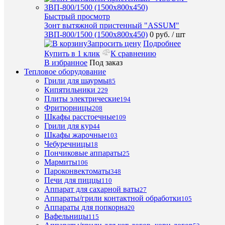
между
68
уровнями,
Быстрый просмотр
мм
Зонт вытяжной пристенный "ASSUM"
ЗВП-800/1500 (1500х800х450)
0 руб.
/ шт
Запросить цену
Подробнее
Купить в 1 клик
К сравнению
ХА
В избранное
Под заказ
Тепловое оборудование
Грили для шаурмы
85
Про
Кипятильники
229
Плиты электрические
194
Фритюрницы
208
Те
Шкафы расстоечные
109
30...
режи
Грили для кур
44
°C
Шкафы жарочные
103
На
Чебуречницы
18
380
В
Пончиковые аппараты
25
Мармиты
106
Tecn
Пр
Пароконвектоматы
348
Печи для пиццы
110
Мо
7,8
Аппарат для сахарной ваты
27
кВт
Аппараты/грили контактной обработки
105
Аппараты для попкорна
Вес
20
70,8
Вафельницы
кг
115