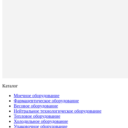
Купить
в
1
клик
К
сравнен
В
избранн
Под
заказ
Каталог
Моечное оборудование
Фармацевтическое оборудование
Весовое оборудование
Нейтральное технологическое оборудование
Тепловое оборудование
Холодильное оборудование
Упаковочное оборудование