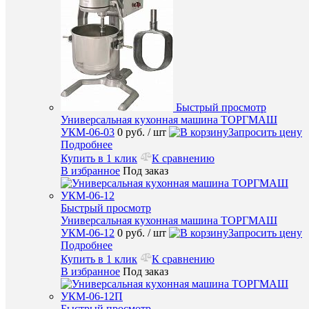
Быстры
просмот
Парокон
Tecnoeka
EKF
Быстрый просмотр
1111
Универсальная кухонная машина ТОРГМАШ
E
УКМ-06-03
0 руб.
/ шт
Запросить цену
UD
Подробнее
0
Купить в 1 клик
К сравнению
руб.
В избранное
Под заказ
/
шт
Быстрый просмотр
Универсальная кухонная машина ТОРГМАШ
Запроси
УКМ-06-12
0 руб.
/ шт
Запросить цену
цену
Подробнее
Подробн
Купить в 1 клик
К сравнению
В избранное
Под заказ
Купить
в
1
Быстрый просмотр