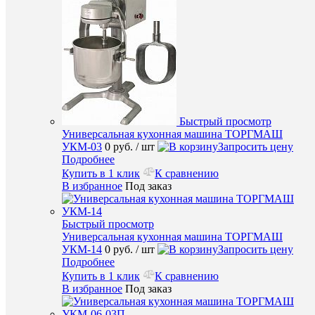
Подробн
Купить
в
1
клик
К
сравнен
Быстрый просмотр
В
Универсальная кухонная машина ТОРГМАШ
избранн
УКМ-03
0 руб.
/ шт
Запросить цену
Подробнее
Под
Купить в 1 клик
К сравнению
заказ
В избранное
Под заказ
Быстрый просмотр
Универсальная кухонная машина ТОРГМАШ
Быстры
УКМ-14
0 руб.
/ шт
Запросить цену
просмот
Подробнее
Парокон
Купить в 1 клик
К сравнению
Tecnoeka
В избранное
Под заказ
MKF
1111