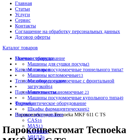
Главная
Статьи
Услуги
Сервис
Контакты
Соглашение на обработку персональных данных
Договор оферты
Каталог товаров
Моечное оборудование
Главная страница
•
Машины для сушки посуды
3
Каталог товаров
Машины посудомоечные тоннельного типа
7
•
Машины котломоечные
13
Тепловое оборудование
Машины посудомоечные с фронтальной
•
загрузкой
64
Пароконвектоматы
Машины стаканомоечные
23
•
Машины посудомоечные купольного типа
49
Фармацевтическое оборудование
Tecnoeka
•
Шкафы фармацевтические
62
Весовое оборудование
Пароконвектомат Tecnoeka MKF 611 C TS
CAS
16
MAS
13
Пароконвектомат Tecnoeka
Foodatlas
7
МИДЛ
6