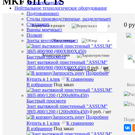
MKF 611 C TS
Мехэлектрон-М
17
Нейтральное технологическое оборудование
Подтоварники
5
Столы производственные, разделочные
9
0 ру
Стеллажи
9
Вернуться в раздел
Отзывов:
Ванны моечные
3
Полки
8
Обзор товара
Зонты вентиляционные
3
Характе
Все
Характеристики
характ
Быстрый просмотр
Зонт вытяжной пристенный "ASSUM"
Температ
режим,
30...+27
ЗВП-800/900 (900Х800Х450)
0 руб.
/ шт
Похожие товары
°C
Запросить цену
Подробнее
Напряжени
Купить в 1 клик
К сравнению
380
В
В избранное
Под заказ
Кол
Производи
Tecnoek
Мощность
7,8
кВт
Быстрый просмотр
Вес,
Зонт вытяжной пристенный "ASSUM"
70,8
кг
ЗВП-800/1200 (1200х800х450)
0 руб.
/ шт
Габаритн
Запросить цену
Подробнее
Поде
размеры,
500х930
Купить в 1 клик
К сравнению
мм
В избранное
Под заказ
Расстояни