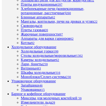
Аппараты/грили для хот-догов, корн-догов
52
Га
Плиты индукционные
297
500х
разм
Хлебопекарные печи (конвекционные,
мм
ротационные, расстоечные)
260
Блинные аппараты
62
Рас
Мангалы, коптильни, печи на дровах и углях
22
межд
68
Сковороды
38
уров
Плиты газовая
20
мм
Жарочные поверхности
97
Аппараты для варки гарниров
62
Па
элек
Котлы
92
упра
Холодильное оборудование
GN
Ти
Холодильные горки
199
1/1
прот
Столы холодильные/морозильные
1302
Камеры холодильные
62
Ти
Лари, бонеты
259
Инже
паро
Витрины
483
Шкафы холодильные
316
Кол
6
Моноблоки/Сплит-системы
230
уров
Упаковочное оборудование
Запайщики
46
Упаковщики
15
Барное и кофейное оборудование
Миксеры для молочных коктейлей
59
ПО
Измельчители льда
29
ТО