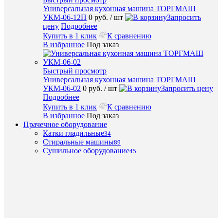
клик
Универсальная кухонная машина ТОРГМАШ
УКМ-06-12П
0 руб.
/ шт
Запросить
К
цену
Подробнее
сравнен
Купить в 1 клик
К сравнению
В избранное
Под заказ
В
избранн
Быстрый просмотр
Под
Универсальная кухонная машина ТОРГМАШ
заказ
УКМ-06-02
0 руб.
/ шт
Запросить цену
Подробнее
Купить в 1 клик
К сравнению
В избранное
Под заказ
Прачечное оборудование
Быстры
Катки гладильные
34
просмот
Стиральные машины
89
Парокон
Сушильное оборудование
45
Tecnoeka
MKF
1011
C
TS
0
руб.
/