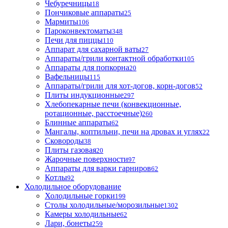
Чебуречницы
18
Пончиковые аппараты
25
Мармиты
106
Пароконвектоматы
348
Печи для пиццы
110
Аппарат для сахарной ваты
27
Аппараты/грили контактной обработки
105
Аппараты для попкорна
20
Вафельницы
115
Аппараты/грили для хот-догов, корн-догов
52
Плиты индукционные
297
Хлебопекарные печи (конвекционные,
ротационные, расстоечные)
260
Блинные аппараты
62
Мангалы, коптильни, печи на дровах и углях
22
Сковороды
38
Плиты газовая
20
Жарочные поверхности
97
Аппараты для варки гарниров
62
Котлы
92
Холодильное оборудование
Холодильные горки
199
Столы холодильные/морозильные
1302
Камеры холодильные
62
Лари, бонеты
259