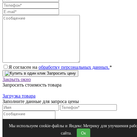
Я согласен на
обработку персональных данных.
*
Запросить цену
Закрыть окно
Запросить стоимость товара
Загрузка товара
Заполните данные для запроса цены
Я согласен на
обработку персональных данных.
*
Мы используем cookie-файлы и Яндекс.Метрику для улучшения раб
Запросить цену
сайта.
Ок