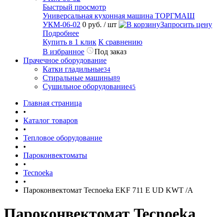
Быстрый просмотр
Универсальная кухонная машина ТОРГМАШ
УКМ-06-02
0 руб.
/ шт
Запросить цену
Подробнее
Купить в 1 клик
К сравнению
В избранное
Под заказ
Прачечное оборудование
Катки гладильные
34
Стиральные машины
89
Сушильное оборудование
45
Главная страница
•
Каталог товаров
•
Тепловое оборудование
•
Пароконвектоматы
•
Tecnoeka
•
Пароконвектомат Tecnoeka EKF 711 E UD KWT /A
Пароконвектомат Tecnoeka