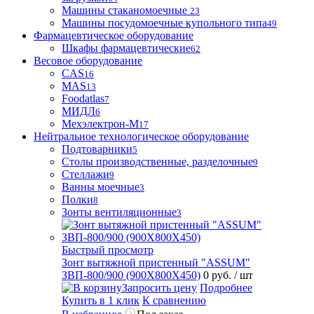
Машины стаканомоечные
23
Машины посудомоечные купольного типа
49
Фармацевтическое оборудование
Шкафы фармацевтические
62
Весовое оборудование
CAS
16
MAS
13
Foodatlas
7
МИДЛ
6
Мехэлектрон-М
17
Нейтральное технологическое оборудование
Подтоварники
5
Столы производственные, разделочные
9
Стеллажи
9
Ванны моечные
3
Полки
8
Зонты вентиляционные
3
Быстрый просмотр
Зонт вытяжной пристенный "ASSUM"
ЗВП-800/900 (900Х800Х450)
0 руб.
/ шт
Запросить цену
Подробнее
Купить в 1 клик
К сравнению