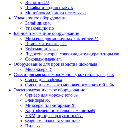
Витрины
483
Шкафы холодильные
316
Моноблоки/Сплит-системы
230
Упаковочное оборудование
Запайщики
46
Упаковщики
15
Барное и кофейное оборудование
Миксеры для молочных коктейлей
59
Измельчители льда
29
Кофемашины
378
Льдогенераторы, сокоохладители,граниторы
398
Соковыжималки
71
Оборудование для производства шоколада
Меланжеры
7
Смеси для мягкого мороженого, коктейлей, вафель
Смеси для вафель
4
Смеси для мягкого мороженого и коктейлей
6
Электромеханическое оборудование
Фризер для мороженого
69
Блендеры
106
Миксеры планетарные
151
Картофелеочистительная машина
69
УКМ, процессор кухонный
31
Фаршемешальная машина
52
Пилы
72