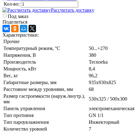
Кол-во:
Рассчитать доставку
Под заказ
Поделиться
Характеристики:
Прочие
Температурный режим, °C
50...+270
Напряжения, В
380
Производитель
Tecnoeka
Мощность, кВт
8,4
Вес, кг
96,2
Габаритные размеры, мм
935х930х825
Расстояние между уровнями, мм
68
Размер гастроемкости (наруж./внутр.),
530x325 / 500x300
мм
Панель управления
электромеханическая
Тип противня
GN 1/1
Тип пароувлажнения
Инжекторный
Количество уровней
7