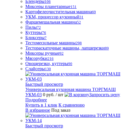
Блендеры
106
Миксеры планетарные
151
Картофелеочистительная машина
69
УКМ, процессор кухонный
31
Фаршемешальная машина
52
Пилы
72
Куттеры
76
Бликсеры
7
Тестомесильные машины
298
Тестораскаточные машины, лапшерезки
89
Миксеры ручные
92
Мясорубки
216
Овощерезки, куттеры
90
Слайсеры
130
Быстрый просмотр
Универсальная кухонная машина ТОРГМАШ
УКМ-03
0 руб.
/ шт
Запросить цену
Подробнее
Купить в 1 клик
К сравнению
В избранное
Под заказ
Быстрый просмотр