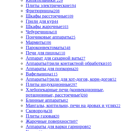
Кипятильники
229
Плиты электрические
194
Фритюрницы
208
Шкафы расстоечные
109
Грили для кур
44
Шкафы жарочные
103
Чебуречницы
18
Пончиковые аппараты
25
Мармиты
106
Пароконвектоматы
348
Печи для пиццы
110
Аппарат для сахарной ваты
27
Аппараты/грили контактной обработки
105
Аппараты для попкорна
20
Вафельницы
115
Аппараты/грили для хот-догов, корн-догов
52
Плиты индукционные
297
Хлебопекарные печи (конвекционные,
ротационные, расстоечные)
260
Блинные аппараты
62
Мангалы, коптильни, печи на дровах и углях
22
Сковороды
38
Плиты газовая
20
Жарочные поверхности
97
Аппараты для варки гарниров
62