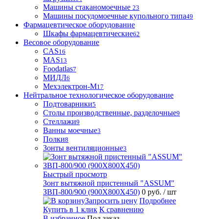
Машины стаканомоечные
23
Машины посудомоечные купольного типа
49
Фармацевтическое оборудование
Шкафы фармацевтические
62
Весовое оборудование
CAS
16
MAS
13
Foodatlas
7
МИДЛ
6
Мехэлектрон-М
17
Нейтральное технологическое оборудование
Подтоварники
5
Столы производственные, разделочные
9
Стеллажи
9
Ванны моечные
3
Полки
8
Зонты вентиляционные
3
Быстрый просмотр
Зонт вытяжной пристенный "ASSUM"
ЗВП-800/900 (900Х800Х450)
0 руб.
/ шт
Запросить цену
Подробнее
Купить в 1 клик
К сравнению
В избранное
Под заказ