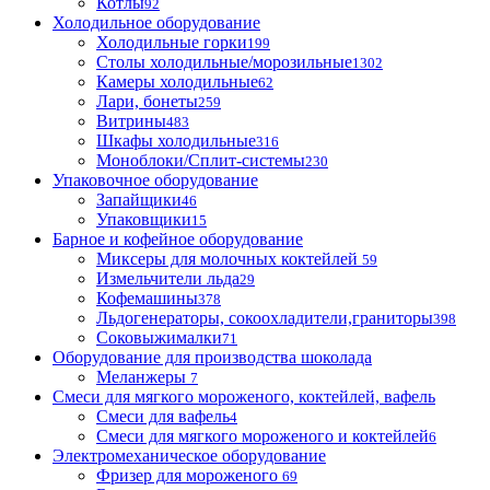
Котлы
92
Холодильное оборудование
Холодильные горки
199
Столы холодильные/морозильные
1302
Камеры холодильные
62
Лари, бонеты
259
Витрины
483
Шкафы холодильные
316
Моноблоки/Сплит-системы
230
Упаковочное оборудование
Запайщики
46
Упаковщики
15
Барное и кофейное оборудование
Миксеры для молочных коктейлей
59
Измельчители льда
29
Кофемашины
378
Льдогенераторы, сокоохладители,граниторы
398
Соковыжималки
71
Оборудование для производства шоколада
Меланжеры
7
Смеси для мягкого мороженого, коктейлей, вафель
Смеси для вафель
4
Смеси для мягкого мороженого и коктейлей
6
Электромеханическое оборудование
Фризер для мороженого
69