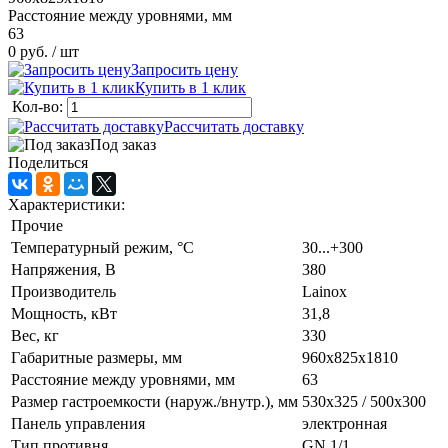
Расстояние между уровнями, мм
63
0 руб.
/ шт
Запросить цену
Купить в 1 клик
Кол-во:
Рассчитать доставку
Под заказ
Поделиться
Характеристики:
Прочие
Температурный режим, °C
30...+300
Напряжения, В
380
Производитель
Lainox
Мощность, кВт
31,8
Вес, кг
330
Габаритные размеры, мм
960х825х1810
Расстояние между уровнями, мм
63
Размер гастроемкости (наруж./внутр.), мм
530x325 / 500x300
Панель управления
электронная
Тип противня
GN 1/1