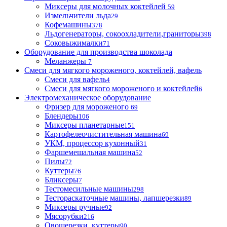
Миксеры для молочных коктейлей
59
Измельчители льда
29
Кофемашины
378
Льдогенераторы, сокоохладители,граниторы
398
Соковыжималки
71
Оборудование для производства шоколада
Меланжеры
7
Смеси для мягкого мороженого, коктейлей, вафель
Смеси для вафель
4
Смеси для мягкого мороженого и коктейлей
6
Электромеханическое оборудование
Фризер для мороженого
69
Блендеры
106
Миксеры планетарные
151
Картофелеочистительная машина
69
УКМ, процессор кухонный
31
Фаршемешальная машина
52
Пилы
72
Куттеры
76
Бликсеры
7
Тестомесильные машины
298
Тестораскаточные машины, лапшерезки
89
Миксеры ручные
92
Мясорубки
216
Овощерезки, куттеры
90