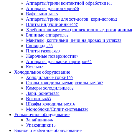
Аппараты/грили контактной обработки
105
Аппараты для попкорна
20
Вафельницы
115
Аппараты/грили для хот-догов, корн-догов
52
Плиты индукционные
297
Хлебопекарные печи (конвекционные, ротационные
Блинные аппараты
62
Мангалы, коптильни, печи на дровах и углях
22
Сковороды
38
Плиты газовая
20
Жарочные поверхности
97
Аппараты для варки гарниров
62
Котлы
92
Холодильное оборудование
Холодильные горки
199
Столы холодильные/морозильные
1302
Камеры холодильные
62
Лари, бонеты
259
Витрины
483
Шкафы холодильные
316
Моноблоки/Сплит-системы
230
Упаковочное оборудование
Запайщики
46
Упаковщики
15
Барное и кофейное оборудование