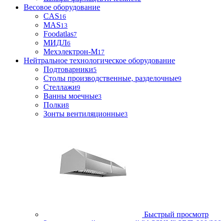
Весовое оборудование
CAS
16
MAS
13
Foodatlas
7
МИДЛ
6
Мехэлектрон-М
17
Нейтральное технологическое оборудование
Подтоварники
5
Столы производственные, разделочные
9
Стеллажи
9
Ванны моечные
3
Полки
8
Зонты вентиляционные
3
Быстрый просмотр