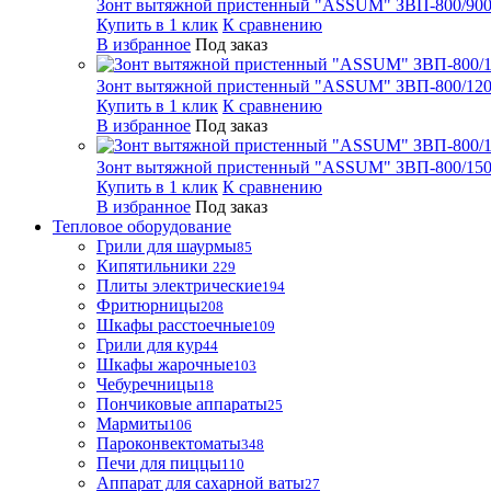
Зонт вытяжной пристенный "ASSUM" ЗВП-800/900
Купить в 1 клик
К сравнению
В избранное
Под заказ
Зонт вытяжной пристенный "ASSUM" ЗВП-800/1200
Купить в 1 клик
К сравнению
В избранное
Под заказ
Зонт вытяжной пристенный "ASSUM" ЗВП-800/1500
Купить в 1 клик
К сравнению
В избранное
Под заказ
Тепловое оборудование
Грили для шаурмы
85
Кипятильники
229
Плиты электрические
194
Фритюрницы
208
Шкафы расстоечные
109
Грили для кур
44
Шкафы жарочные
103
Чебуречницы
18
Пончиковые аппараты
25
Мармиты
106
Пароконвектоматы
348
Печи для пиццы
110
Аппарат для сахарной ваты
27