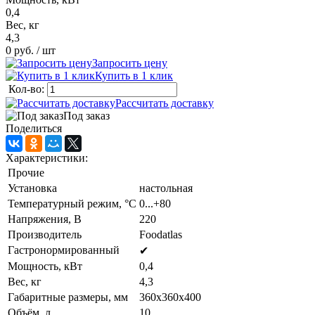
0,4
Вес, кг
4,3
0 руб.
/ шт
Запросить цену
Купить в 1 клик
Кол-во:
Рассчитать доставку
Под заказ
Поделиться
Характеристики:
Прочие
Установка
настольная
Температурный режим, °C
0...+80
Напряжения, В
220
Производитель
Foodatlas
Гастронормированный
✔
Мощность, кВт
0,4
Вес, кг
4,3
Габаритные размеры, мм
360х360х400
Объём, л
10