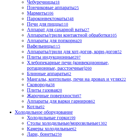
Чебуречницы
18
Пончиковые аппараты
25
Мармиты
106
Пароконвектоматы
348
Печи для пиццы
110
Аппарат для сахарной ваты
27
Аппараты/грили контактной обработки
105
Аппараты для попкорна
20
Вафельницы
115
Аппараты/грили для хот-догов, корн-догов
52
Плиты индукционные
297
Хлебопекарные печи (конвекционные,
ротационные, расстоечные)
260
Блинные аппараты
62
Мангалы, коптильни, печи на дровах и углях
22
Сковороды
38
Плиты газовая
20
Жарочные поверхности
97
Аппараты для варки гарниров
62
Котлы
92
Холодильное оборудование
Холодильные горки
199
Столы холодильные/морозильные
1302
Камеры холодильные
62
Лари, бонеты
259