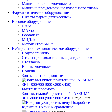
Машины стаканомоечные
23
Машины посудомоечные купольного типа
49
Фармацевтическое оборудование
Шкафы фармацевтические
62
Весовое оборудование
CAS
16
MAS
13
Foodatlas
7
МИДЛ
6
Мехэлектрон-М
17
Нейтральное технологическое оборудование
Подтоварники
5
Столы производственные, разделочные
9
Стеллажи
9
Ванны моечные
3
Полки
8
Зонты вентиляционные
3
Быстрый просмотр
Зонт вытяжной пристенный "ASSUM"
ЗВП-800/900 (900Х800Х450)
0 руб.
/ шт
Запросить цену
Подробнее
Купить в 1 клик
К сравнению