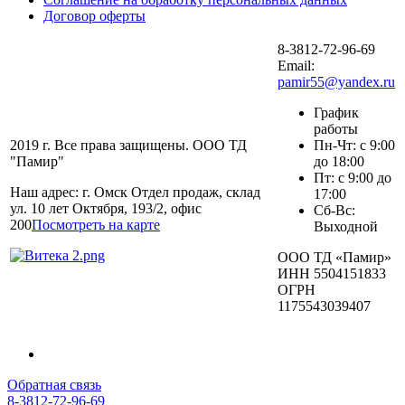
Договор оферты
8-3812-72-96-69
Email:
pamir55@yandex.ru
График
работы
2019 г. Все права защищены. ООО ТД
Пн-Чт: с 9:00
"Памир"
до 18:00
Пт: с 9:00 до
Наш адрес: г. Омск Отдел продаж, склад
17:00
ул. 10 лет Октября, 193/2, офис
Сб-Вс:
200
Посмотреть на карте
Выходной
ООО ТД «Памир»
ИНН 5504151833
ОГРН
1175543039407
Обратная связь
8-3812-72-96-69