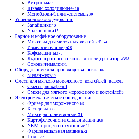
Витрины
483
Шкафы холодильные
316
Моноблоки/Сплит-системы
230
Упаковочное оборудование
Запайщики
46
Упаковщики
15
Барное и кофейное оборудование
Миксеры для молочных коктейлей
59
Измельчители льда
29
Кофемашины
378
Льдогенераторы, сокоохладители,граниторы
398
Соковыжималки
71
Оборудование для производства шоколада
Меланжеры
7
Смеси для мягкого мороженого, коктейлей, вафель
Смеси для вафель
4
Смеси для мягкого мороженого и коктейлей
6
Электромеханическое оборудование
Фризер для мороженого
69
Блендеры
106
Миксеры планетарные
151
Картофелеочистительная машина
69
УКМ, процессор кухонный
31
Фаршемешальная машина
52
Пилы
72