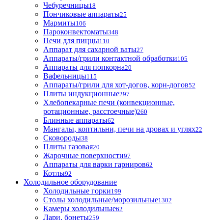
Чебуречницы
18
Пончиковые аппараты
25
Мармиты
106
Пароконвектоматы
348
Печи для пиццы
110
Аппарат для сахарной ваты
27
Аппараты/грили контактной обработки
105
Аппараты для попкорна
20
Вафельницы
115
Аппараты/грили для хот-догов, корн-догов
52
Плиты индукционные
297
Хлебопекарные печи (конвекционные,
ротационные, расстоечные)
260
Блинные аппараты
62
Мангалы, коптильни, печи на дровах и углях
22
Сковороды
38
Плиты газовая
20
Жарочные поверхности
97
Аппараты для варки гарниров
62
Котлы
92
Холодильное оборудование
Холодильные горки
199
Столы холодильные/морозильные
1302
Камеры холодильные
62
Лари, бонеты
259