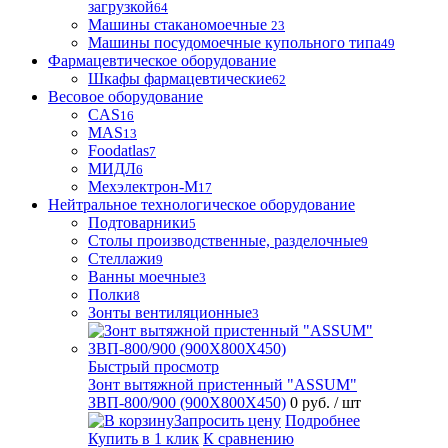
загрузкой
64
Машины стаканомоечные
23
Машины посудомоечные купольного типа
49
Фармацевтическое оборудование
Шкафы фармацевтические
62
Весовое оборудование
CAS
16
MAS
13
Foodatlas
7
МИДЛ
6
Мехэлектрон-М
17
Нейтральное технологическое оборудование
Подтоварники
5
Столы производственные, разделочные
9
Стеллажи
9
Ванны моечные
3
Полки
8
Зонты вентиляционные
3
Быстрый просмотр
Зонт вытяжной пристенный "ASSUM"
ЗВП-800/900 (900Х800Х450)
0 руб.
/ шт
Запросить цену
Подробнее
Купить в 1 клик
К сравнению