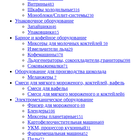
Витрины
483
Шкафы холодильные
316
Моноблоки/Сплит-системы
230
Упаковочное оборудование
Запайщики
46
Упаковщики
15
Барное и кофейное оборудование
Миксеры для молочных коктейлей
59
Измельчители льда
29
Кофемашины
378
Льдогенераторы, сокоохладители,граниторы
398
Соковыжималки
71
Оборудование для производства шоколада
Меланжеры
7
Смеси для мягкого мороженого, коктейлей, вафель
Смеси для вафель
4
Смеси для мягкого мороженого и коктейлей
6
Электромеханическое оборудование
Фризер для мороженого
69
Блендеры
106
Миксеры планетарные
151
Картофелеочистительная машина
69
УКМ, процессор кухонный
31
Фаршемешальная машина
52
Пилы
72