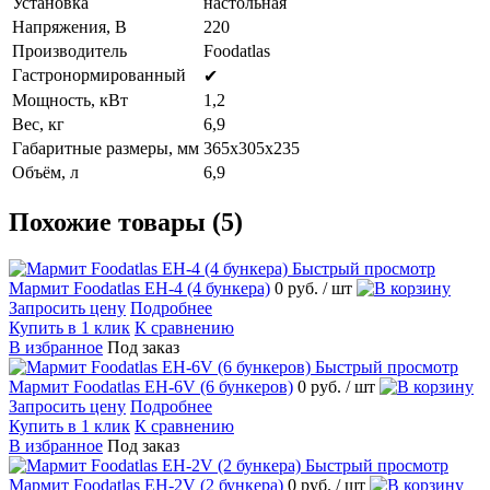
Установка
настольная
Напряжения, В
220
Производитель
Foodatlas
Гастронормированный
✔
Мощность, кВт
1,2
Вес, кг
6,9
Габаритные размеры, мм
365х305х235
Объём, л
6,9
Похожие товары (5)
Быстрый просмотр
Мармит Foodatlas EH-4 (4 бункера)
0 руб.
/ шт
Запросить цену
Подробнее
Купить в 1 клик
К сравнению
В избранное
Под заказ
Быстрый просмотр
Мармит Foodatlas EH-6V (6 бункеров)
0 руб.
/ шт
Запросить цену
Подробнее
Купить в 1 клик
К сравнению
В избранное
Под заказ
Быстрый просмотр
Мармит Foodatlas EH-2V (2 бункера)
0 руб.
/ шт