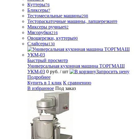
Куттеры
76
Бликсеры
7
Тестомесильные машины
298
Тестораскаточные машины, лапшерезки
89
Миксеры ручные
92
Мясорубки
216
Овощерезки, куттеры
90
Слайсеры
130
Быстрый просмотр
Универсальная кухонная машина ТОРГМАШ
УКМ-03
0 руб.
/ шт
Запросить цену
Подробнее
Купить в 1 клик
К сравнению
В избранное
Под заказ