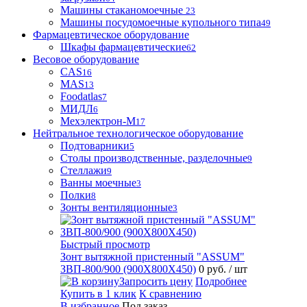
Машины стаканомоечные
23
Машины посудомоечные купольного типа
49
Фармацевтическое оборудование
Шкафы фармацевтические
62
Весовое оборудование
CAS
16
MAS
13
Foodatlas
7
МИДЛ
6
Мехэлектрон-М
17
Нейтральное технологическое оборудование
Подтоварники
5
Столы производственные, разделочные
9
Стеллажи
9
Ванны моечные
3
Полки
8
Зонты вентиляционные
3
Быстрый просмотр
Зонт вытяжной пристенный "ASSUM"
ЗВП-800/900 (900Х800Х450)
0 руб.
/ шт
Запросить цену
Подробнее
Купить в 1 клик
К сравнению
В избранное
Под заказ