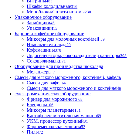
Витрины
483
Шкафы холодильные
316
Моноблоки/Сплит-системы
230
Упаковочное оборудование
Запайщики
46
Упаковщики
15
Барное и кофейное оборудование
Миксеры для молочных коктейлей
59
Измельчители льда
29
Кофемашины
378
Льдогенераторы, сокоохладители,граниторы
398
Соковыжималки
71
Оборудование для производства шоколада
Меланжеры
7
Смеси для мягкого мороженого, коктейлей, вафель
Смеси для вафель
4
Смеси для мягкого мороженого и коктейлей
6
Электромеханическое оборудование
Фризер для мороженого
69
Блендеры
106
Миксеры планетарные
151
Картофелеочистительная машина
69
УКМ, процессор кухонный
31
Фаршемешальная машина
52
Пилы
72