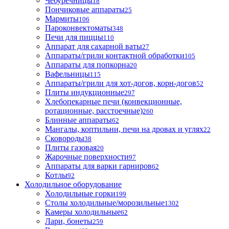
Чебуречницы
18
Пончиковые аппараты
25
Мармиты
106
Пароконвектоматы
348
Печи для пиццы
110
Аппарат для сахарной ваты
27
Аппараты/грили контактной обработки
105
Аппараты для попкорна
20
Вафельницы
115
Аппараты/грили для хот-догов, корн-догов
52
Плиты индукционные
297
Хлебопекарные печи (конвекционные,
ротационные, расстоечные)
260
Блинные аппараты
62
Мангалы, коптильни, печи на дровах и углях
22
Сковороды
38
Плиты газовая
20
Жарочные поверхности
97
Аппараты для варки гарниров
62
Котлы
92
Холодильное оборудование
Холодильные горки
199
Столы холодильные/морозильные
1302
Камеры холодильные
62
Лари, бонеты
259