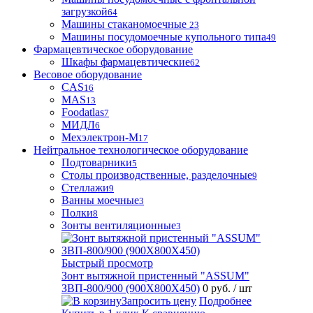
загрузкой
64
Машины стаканомоечные
23
Машины посудомоечные купольного типа
49
Фармацевтическое оборудование
Шкафы фармацевтические
62
Весовое оборудование
CAS
16
MAS
13
Foodatlas
7
МИДЛ
6
Мехэлектрон-М
17
Нейтральное технологическое оборудование
Подтоварники
5
Столы производственные, разделочные
9
Стеллажи
9
Ванны моечные
3
Полки
8
Зонты вентиляционные
3
Быстрый просмотр
Зонт вытяжной пристенный "ASSUM"
ЗВП-800/900 (900Х800Х450)
0 руб.
/ шт
Запросить цену
Подробнее