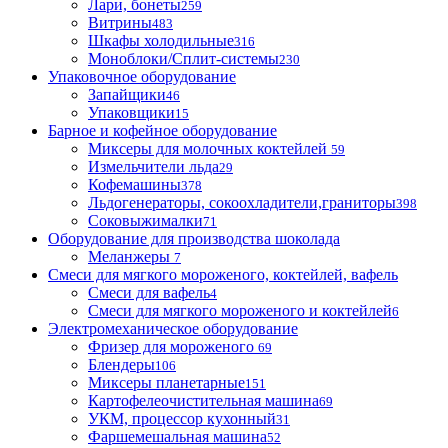
Лари, бонеты
259
Витрины
483
Шкафы холодильные
316
Моноблоки/Сплит-системы
230
Упаковочное оборудование
Запайщики
46
Упаковщики
15
Барное и кофейное оборудование
Миксеры для молочных коктейлей
59
Измельчители льда
29
Кофемашины
378
Льдогенераторы, сокоохладители,граниторы
398
Соковыжималки
71
Оборудование для производства шоколада
Меланжеры
7
Смеси для мягкого мороженого, коктейлей, вафель
Смеси для вафель
4
Смеси для мягкого мороженого и коктейлей
6
Электромеханическое оборудование
Фризер для мороженого
69
Блендеры
106
Миксеры планетарные
151
Картофелеочистительная машина
69
УКМ, процессор кухонный
31
Фаршемешальная машина
52