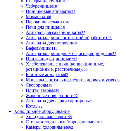
Шкафы жарочные
103
Чебуречницы
18
Пончиковые аппараты
25
Мармиты
106
Пароконвектоматы
348
Печи для пиццы
110
Аппарат для сахарной ваты
27
Аппараты/грили контактной обработки
105
Аппараты для попкорна
20
Вафельницы
115
Аппараты/грили для хот-догов, корн-догов
52
Плиты индукционные
297
Хлебопекарные печи (конвекционные,
ротационные, расстоечные)
260
Блинные аппараты
62
Мангалы, коптильни, печи на дровах и углях
22
Сковороды
38
Плиты газовая
20
Жарочные поверхности
97
Аппараты для варки гарниров
62
Котлы
92
Холодильное оборудование
Холодильные горки
199
Столы холодильные/морозильные
1302
Камеры холодильные
62