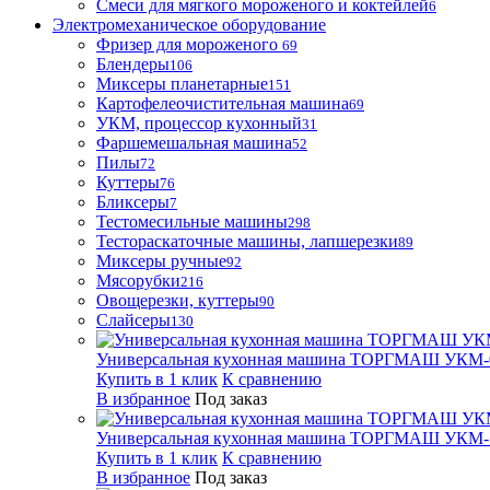
Смеси для мягкого мороженого и коктейлей
6
Электромеханическое оборудование
Фризер для мороженого
69
Блендеры
106
Миксеры планетарные
151
Картофелеочистительная машина
69
УКМ, процессор кухонный
31
Фаршемешальная машина
52
Пилы
72
Куттеры
76
Бликсеры
7
Тестомесильные машины
298
Тестораскаточные машины, лапшерезки
89
Миксеры ручные
92
Мясорубки
216
Овощерезки, куттеры
90
Слайсеры
130
Универсальная кухонная машина ТОРГМАШ УКМ-
Купить в 1 клик
К сравнению
В избранное
Под заказ
Универсальная кухонная машина ТОРГМАШ УКМ-
Купить в 1 клик
К сравнению
В избранное
Под заказ