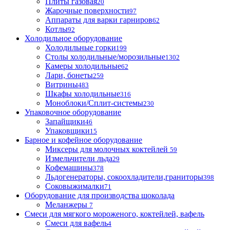
Плиты газовая
20
Жарочные поверхности
97
Аппараты для варки гарниров
62
Котлы
92
Холодильное оборудование
Холодильные горки
199
Столы холодильные/морозильные
1302
Камеры холодильные
62
Лари, бонеты
259
Витрины
483
Шкафы холодильные
316
Моноблоки/Сплит-системы
230
Упаковочное оборудование
Запайщики
46
Упаковщики
15
Барное и кофейное оборудование
Миксеры для молочных коктейлей
59
Измельчители льда
29
Кофемашины
378
Льдогенераторы, сокоохладители,граниторы
398
Соковыжималки
71
Оборудование для производства шоколада
Меланжеры
7
Смеси для мягкого мороженого, коктейлей, вафель
Смеси для вафель
4