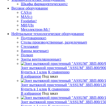
Шкафы фармацевтические
62
Весовое оборудование
CAS
16
MAS
13
Foodatlas
7
МИДЛ
6
Мехэлектрон-М
17
Нейтральное технологическое оборудование
Подтоварники
5
Столы производственные, разделочные
9
Стеллажи
9
Ванны моечные
3
Полки
8
Зонты вентиляционные
3
Зонт вытяжной пристенный "ASSUM" ЗВП-800/900
Купить в 1 клик
К сравнению
В избранное
Под заказ
Зонт вытяжной пристенный "ASSUM" ЗВП-800/1200
Купить в 1 клик
К сравнению
В избранное
Под заказ
Зонт вытяжной пристенный "ASSUM" ЗВП-800/1500