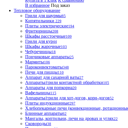
Купить в 1 клик
К сравнению
В избранное
Под заказ
Тепловое оборудование
Грили для шаурмы
85
Кипятильники
229
Плиты электрические
194
Фритюрницы
208
Шкафы расстоечные
109
Грили для кур
44
Шкафы жарочные
103
Чебуречницы
18
Пончиковые аппараты
25
Мармиты
106
Пароконвектоматы
348
Печи для пиццы
110
Аппарат для сахарной ваты
27
Аппараты/грили контактной обработки
105
Аппараты для попкорна
20
Вафельницы
115
Аппараты/грили для хот-догов, корн-догов
52
Плиты индукционные
297
Хлебопекарные печи (конвекционные, ротационные
Блинные аппараты
62
Мангалы, коптильни, печи на дровах и углях
22
Сковороды
38