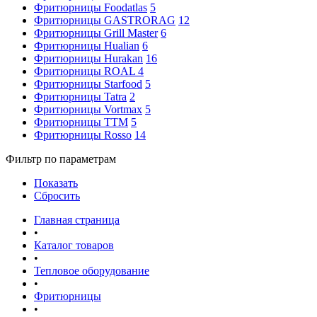
Фритюрницы Foodatlas
5
Фритюрницы GASTRORAG
12
Фритюрницы Grill Master
6
Фритюрницы Hualian
6
Фритюрницы Hurakan
16
Фритюрницы ROAL
4
Фритюрницы Starfood
5
Фритюрницы Tatra
2
Фритюрницы Vortmax
5
Фритюрницы ТТМ
5
Фритюрницы Rosso
14
Фильтр по параметрам
Показать
Сбросить
Главная страница
•
Каталог товаров
•
Тепловое оборудование
•
Фритюрницы
•