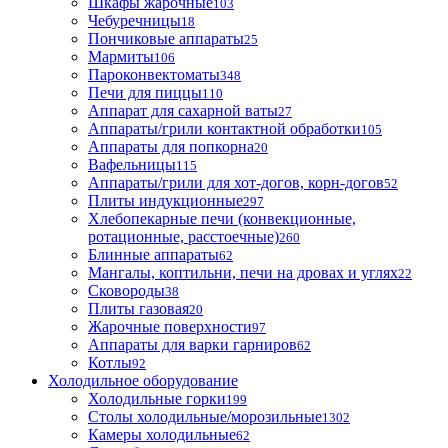
Шкафы жарочные
103
Чебуречницы
18
Пончиковые аппараты
25
Мармиты
106
Пароконвектоматы
348
Печи для пиццы
110
Аппарат для сахарной ваты
27
Аппараты/грили контактной обработки
105
Аппараты для попкорна
20
Вафельницы
115
Аппараты/грили для хот-догов, корн-догов
52
Плиты индукционные
297
Хлебопекарные печи (конвекционные,
ротационные, расстоечные)
260
Блинные аппараты
62
Мангалы, коптильни, печи на дровах и углях
22
Сковороды
38
Плиты газовая
20
Жарочные поверхности
97
Аппараты для варки гарниров
62
Котлы
92
Холодильное оборудование
Холодильные горки
199
Столы холодильные/морозильные
1302
Камеры холодильные
62