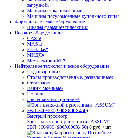
загрузкой
64
Машины стаканомоечные
23
Машины посудомоечные купольного типа
49
Фармацевтическое оборудование
Шкафы фармацевтические
62
Весовое оборудование
CAS
16
MAS
13
Foodatlas
7
МИДЛ
6
Мехэлектрон-М
17
Нейтральное технологическое оборудование
Подтоварники
5
Столы производственные, разделочные
9
Стеллажи
9
Ванны моечные
3
Полки
8
Зонты вентиляционные
3
Быстрый просмотр
Зонт вытяжной пристенный "ASSUM"
ЗВП-800/900 (900Х800Х450)
0 руб.
/ шт
Запросить цену
Подробнее