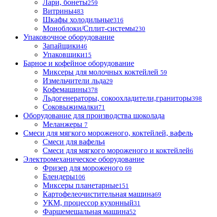
Лари, бонеты
259
Витрины
483
Шкафы холодильные
316
Моноблоки/Сплит-системы
230
Упаковочное оборудование
Запайщики
46
Упаковщики
15
Барное и кофейное оборудование
Миксеры для молочных коктейлей
59
Измельчители льда
29
Кофемашины
378
Льдогенераторы, сокоохладители,граниторы
398
Соковыжималки
71
Оборудование для производства шоколада
Меланжеры
7
Смеси для мягкого мороженого, коктейлей, вафель
Смеси для вафель
4
Смеси для мягкого мороженого и коктейлей
6
Электромеханическое оборудование
Фризер для мороженого
69
Блендеры
106
Миксеры планетарные
151
Картофелеочистительная машина
69
УКМ, процессор кухонный
31
Фаршемешальная машина
52