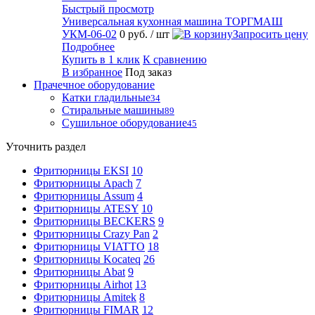
Быстрый просмотр
Универсальная кухонная машина ТОРГМАШ
УКМ-06-02
0 руб.
/ шт
Запросить цену
Подробнее
Купить в 1 клик
К сравнению
В избранное
Под заказ
Прачечное оборудование
Катки гладильные
34
Стиральные машины
89
Сушильное оборудование
45
Уточнить раздел
Фритюрницы EKSI
10
Фритюрницы Apach
7
Фритюрницы Assum
4
Фритюрницы ATESY
10
Фритюрницы BECKERS
9
Фритюрницы Crazy Pan
2
Фритюрницы VIATTO
18
Фритюрницы Kocateq
26
Фритюрницы Abat
9
Фритюрницы Airhot
13
Фритюрницы Amitek
8
Фритюрницы FIMAR
12