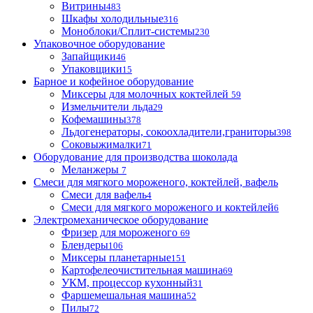
Витрины
483
Шкафы холодильные
316
Моноблоки/Сплит-системы
230
Упаковочное оборудование
Запайщики
46
Упаковщики
15
Барное и кофейное оборудование
Миксеры для молочных коктейлей
59
Измельчители льда
29
Кофемашины
378
Льдогенераторы, сокоохладители,граниторы
398
Соковыжималки
71
Оборудование для производства шоколада
Меланжеры
7
Смеси для мягкого мороженого, коктейлей, вафель
Смеси для вафель
4
Смеси для мягкого мороженого и коктейлей
6
Электромеханическое оборудование
Фризер для мороженого
69
Блендеры
106
Миксеры планетарные
151
Картофелеочистительная машина
69
УКМ, процессор кухонный
31
Фаршемешальная машина
52
Пилы
72