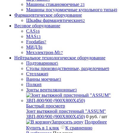
Машины стаканомоечные
23
Машины посудомоечные купольного типа
49
Фармацевтическое оборудование
Шкафы фармацевтические
62
Весовое оборудование
CAS
16
MAS
13
Foodatlas
7
МИДЛ
6
Мехэлектрон-М
17
Нейтральное технологическое оборудование
Подтоварники
5
Столы производственные, разделочные
9
Стеллажи
9
Ванны моечные
3
Полки
8
Зонты вентиляционные
3
Быстрый просмотр
Зонт вытяжной пристенный "ASSUM"
ЗВП-800/900 (900Х800Х450)
0 руб.
/ шт
Запросить цену
Подробнее
Купить в 1 клик
К сравнению