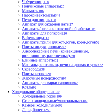
Чебуречницы
18
Пончиковые аппараты
25
Мармиты
106
Пароконвектоматы
348
Печи для пиццы
110
Аппарат для сахарной ваты
27
Аппараты/грили контактной обработки
105
Аппараты для попкорна
20
Вафельницы
115
Аппараты/грили для хот-догов, корн-догов
52
Плиты индукционные
297
Хлебопекарные печи (конвекционные,
ротационные, расстоечные)
260
Блинные аппараты
62
Мангалы, коптильни, печи на дровах и углях
22
Сковороды
38
Плиты газовая
20
Жарочные поверхности
97
Аппараты для варки гарниров
62
Котлы
92
Холодильное оборудование
Холодильные горки
199
Столы холодильные/морозильные
1302
Камеры холодильные
62
Лари, бонеты
259