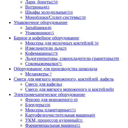
Лари, бонеты
259
Витрины
483
Шкафы холодильные
316
Моноблоки/Сплит-системы
230
Упаковочное оборудование
Запайщики
46
Упаковщики
15
Барное и кофейное оборудование
Миксеры для молочных коктейлей
59
Измельчители льда
29
Кофемашины
378
Льдогенераторы, сокоохладители,граниторы
398
Соковыжималки
71
Оборудование для производства шоколада
Меланжеры
7
Смеси для мягкого мороженого, коктейлей, вафель
Смеси для вафель
4
Смеси для мягкого мороженого и коктейлей
6
Электромеханическое оборудование
Фризер для мороженого
69
Блендеры
106
Миксеры планетарные
151
Картофелеочистительная машина
69
УКМ, процессор кухонный
31
Фаршемешальная машина
52