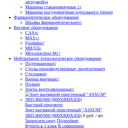
загрузкой
64
Машины стаканомоечные
23
Машины посудомоечные купольного типа
49
Фармацевтическое оборудование
Шкафы фармацевтические
62
Весовое оборудование
CAS
16
MAS
13
Foodatlas
7
МИДЛ
6
Мехэлектрон-М
17
Нейтральное технологическое оборудование
Подтоварники
5
Столы производственные, разделочные
9
Стеллажи
9
Ванны моечные
3
Полки
8
Зонты вентиляционные
3
Быстрый просмотр
Зонт вытяжной пристенный "ASSUM"
ЗВП-800/900 (900Х800Х450)
0 руб.
/ шт
Запросить цену
Подробнее
Купить в 1 клик
К сравнению