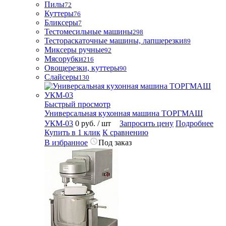
Пилы
72
Куттеры
76
Бликсеры
7
Тестомесильные машины
298
Тестораскаточные машины, лапшерезки
89
Миксеры ручные
92
Мясорубки
216
Овощерезки, куттеры
90
Слайсеры
130
Быстрый просмотр
Универсальная кухонная машина ТОРГМАШ
УКМ-03
0 руб.
/ шт
Запросить цену
Подробнее
Купить в 1 клик
К сравнению
В избранное
Под заказ