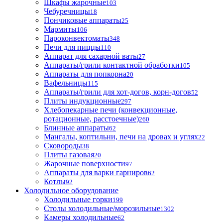
Шкафы жарочные
103
Чебуречницы
18
Пончиковые аппараты
25
Мармиты
106
Пароконвектоматы
348
Печи для пиццы
110
Аппарат для сахарной ваты
27
Аппараты/грили контактной обработки
105
Аппараты для попкорна
20
Вафельницы
115
Аппараты/грили для хот-догов, корн-догов
52
Плиты индукционные
297
Хлебопекарные печи (конвекционные,
ротационные, расстоечные)
260
Блинные аппараты
62
Мангалы, коптильни, печи на дровах и углях
22
Сковороды
38
Плиты газовая
20
Жарочные поверхности
97
Аппараты для варки гарниров
62
Котлы
92
Холодильное оборудование
Холодильные горки
199
Столы холодильные/морозильные
1302
Камеры холодильные
62