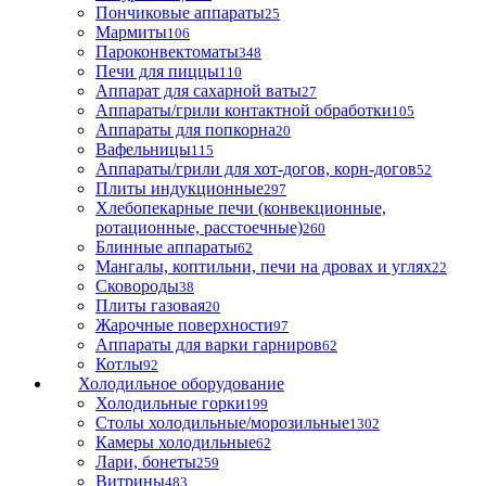
Пончиковые аппараты
25
Мармиты
106
Пароконвектоматы
348
Печи для пиццы
110
Аппарат для сахарной ваты
27
Аппараты/грили контактной обработки
105
Аппараты для попкорна
20
Вафельницы
115
Аппараты/грили для хот-догов, корн-догов
52
Плиты индукционные
297
Хлебопекарные печи (конвекционные,
ротационные, расстоечные)
260
Блинные аппараты
62
Мангалы, коптильни, печи на дровах и углях
22
Сковороды
38
Плиты газовая
20
Жарочные поверхности
97
Аппараты для варки гарниров
62
Котлы
92
Холодильное оборудование
Холодильные горки
199
Столы холодильные/морозильные
1302
Камеры холодильные
62
Лари, бонеты
259
Витрины
483