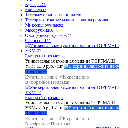
Куттеры
76
Бликсеры
7
Тестомесильные машины
298
Тестораскаточные машины, лапшерезки
89
Миксеры ручные
92
Мясорубки
216
Овощерезки, куттеры
90
Слайсеры
130
Быстрый просмотр
Универсальная кухонная машина ТОРГМАШ
УКМ-03
0 руб.
/ шт
Запросить цену
Подробнее
Купить в 1 клик
К сравнению
В избранное
Под заказ
Быстрый просмотр
Универсальная кухонная машина ТОРГМАШ
УКМ-14
0 руб.
/ шт
Запросить цену
Подробнее
Купить в 1 клик
К сравнению
В избранное
Под заказ