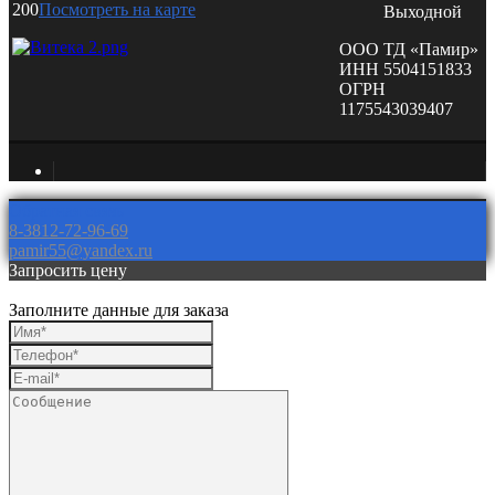
200
Посмотреть на карте
Выходной
ООО ТД «Памир»
ИНН 5504151833
ОГРН
1175543039407
Обратная связь
8-3812-72-96-69
pamir55@yandex.ru
Запросить цену
Заполните данные для заказа