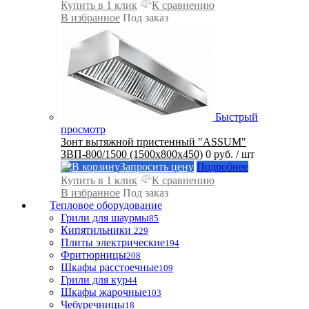
Купить в 1 клик
К сравнению
В избранное
Под заказ
Быстрый
просмотр
Зонт вытяжной пристенный "ASSUM"
ЗВП-800/1500 (1500х800х450)
0 руб.
/ шт
Запросить цену
Подробнее
Купить в 1 клик
К сравнению
В избранное
Под заказ
Тепловое оборудование
Грили для шаурмы
85
Кипятильники
229
Плиты электрические
194
Фритюрницы
208
Шкафы расстоечные
109
Грили для кур
44
Шкафы жарочные
103
Чебуречницы
18