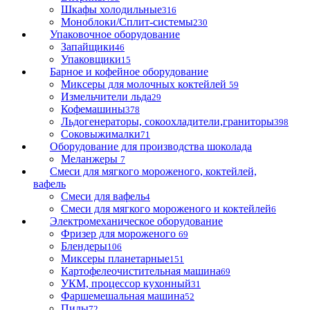
Шкафы холодильные
316
Моноблоки/Сплит-системы
230
Упаковочное оборудование
Запайщики
46
Упаковщики
15
Барное и кофейное оборудование
Миксеры для молочных коктейлей
59
Измельчители льда
29
Кофемашины
378
Льдогенераторы, сокоохладители,граниторы
398
Соковыжималки
71
Оборудование для производства шоколада
Меланжеры
7
Смеси для мягкого мороженого, коктейлей,
вафель
Смеси для вафель
4
Смеси для мягкого мороженого и коктейлей
6
Электромеханическое оборудование
Фризер для мороженого
69
Блендеры
106
Миксеры планетарные
151
Картофелеочистительная машина
69
УКМ, процессор кухонный
31
Фаршемешальная машина
52
Пилы
72