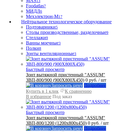
MAS
13
Foodatlas
7
МИДЛ
6
Мехэлектрон-М
17
Нейтральное технологическое оборудование
Подтоварники
5
Столы производственные, разделочные
9
Стеллажи
9
Ванны моечные
3
Полки
8
Зонты вентиляционные
3
Быстрый просмотр
Зонт вытяжной пристенный "ASSUM"
ЗВП-800/900 (900Х800Х450)
0 руб.
/ шт
Запросить цену
Подробнее
Купить в 1 клик
К сравнению
В избранное
Под заказ
Быстрый просмотр
Зонт вытяжной пристенный "ASSUM"
ЗВП-800/1200 (1200х800х450)
0 руб.
/ шт
Запросить цену
Подробнее