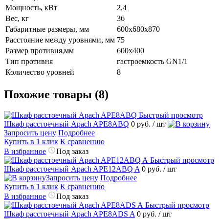
Мощность, кВт
2,4
Вес, кг
36
Габаритные размеры, мм
600х680х870
Расстояние между уровнями, мм
75
Размер противня,мм
600х400
Тип противня
гастроемкость GN1/1
Количество уровней
8
Похожие товары (8)
Быстрый просмотр
Шкаф расстоечный Apach APE8ABQ
0 руб.
/ шт
Запросить цену
Подробнее
Купить в 1 клик
К сравнению
В избранное
Под заказ
Быстрый просмотр
Шкаф расстоечный Apach APE12ABQ A
0 руб.
/ шт
Запросить цену
Подробнее
Купить в 1 клик
К сравнению
В избранное
Под заказ
Быстрый просмотр
Шкаф расстоечный Apach APE8ADS A
0 руб.
/ шт