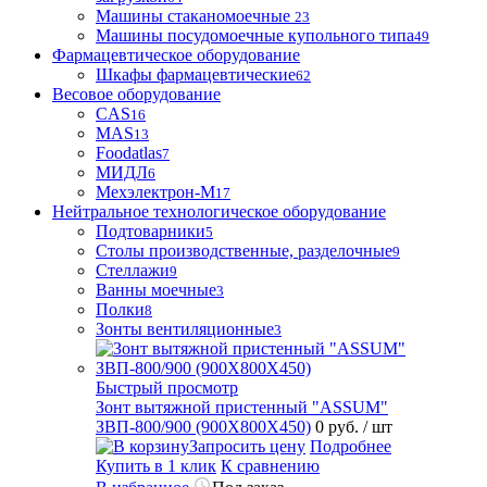
Машины стаканомоечные
23
Машины посудомоечные купольного типа
49
Фармацевтическое оборудование
Шкафы фармацевтические
62
Весовое оборудование
CAS
16
MAS
13
Foodatlas
7
МИДЛ
6
Мехэлектрон-М
17
Нейтральное технологическое оборудование
Подтоварники
5
Столы производственные, разделочные
9
Стеллажи
9
Ванны моечные
3
Полки
8
Зонты вентиляционные
3
Быстрый просмотр
Зонт вытяжной пристенный "ASSUM"
ЗВП-800/900 (900Х800Х450)
0 руб.
/ шт
Запросить цену
Подробнее
Купить в 1 клик
К сравнению