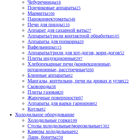
Чебуречницы
18
Пончиковые аппараты
25
Мармиты
106
Пароконвектоматы
348
Печи для пиццы
110
Аппарат для сахарной ваты
27
Аппараты/грили контактной обработки
105
Аппараты для попкорна
20
Вафельницы
115
Аппараты/грили для хот-догов, корн-догов
52
Плиты индукционные
297
Хлебопекарные печи (конвекционные,
ротационные, расстоечные)
260
Блинные аппараты
62
Мангалы, коптильни, печи на дровах и углях
22
Сковороды
38
Плиты газовая
20
Жарочные поверхности
97
Аппараты для варки гарниров
62
Котлы
92
Холодильное оборудование
Холодильные горки
199
Столы холодильные/морозильные
1302
Камеры холодильные
62
Лари, бонеты
259