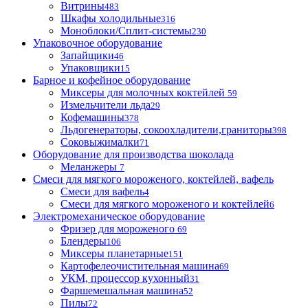
Витрины
483
Шкафы холодильные
316
Моноблоки/Сплит-системы
230
Упаковочное оборудование
Запайщики
46
Упаковщики
15
Барное и кофейное оборудование
Миксеры для молочных коктейлей
59
Измельчители льда
29
Кофемашины
378
Льдогенераторы, сокоохладители,граниторы
398
Соковыжималки
71
Оборудование для производства шоколада
Меланжеры
7
Смеси для мягкого мороженого, коктейлей, вафель
Смеси для вафель
4
Смеси для мягкого мороженого и коктейлей
6
Электромеханическое оборудование
Фризер для мороженого
69
Блендеры
106
Миксеры планетарные
151
Картофелеочистительная машина
69
УКМ, процессор кухонный
31
Фаршемешальная машина
52
Пилы
72