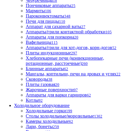
Чебуречницы
18
Пончиковые аппараты
25
Мармиты
106
Пароконвектоматы
348
Печи для пиццы
110
Аппарат для сахарной ваты
27
Аппараты/грили контактной обработки
105
Аппараты для попкорна
20
Вафельницы
115
Аппараты/грили для хот-догов, корн-догов
52
Плиты индукционные
297
Хлебопекарные печи (конвекционные,
ротационные, расстоечные)
260
Блинные аппараты
62
Мангалы, коптильни, печи на дровах и углях
22
Сковороды
38
Плиты газовая
20
Жарочные поверхности
97
Аппараты для варки гарниров
62
Котлы
92
Холодильное оборудование
Холодильные горки
199
Столы холодильные/морозильные
1302
Камеры холодильные
62
Лари, бонеты
259