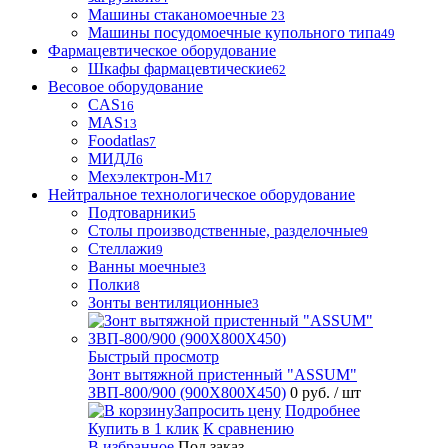
Машины стаканомоечные
23
Машины посудомоечные купольного типа
49
Фармацевтическое оборудование
Шкафы фармацевтические
62
Весовое оборудование
CAS
16
MAS
13
Foodatlas
7
МИДЛ
6
Мехэлектрон-М
17
Нейтральное технологическое оборудование
Подтоварники
5
Столы производственные, разделочные
9
Стеллажи
9
Ванны моечные
3
Полки
8
Зонты вентиляционные
3
Быстрый просмотр
Зонт вытяжной пристенный "ASSUM"
ЗВП-800/900 (900Х800Х450)
0 руб.
/ шт
Запросить цену
Подробнее
Купить в 1 клик
К сравнению
В избранное
Под заказ