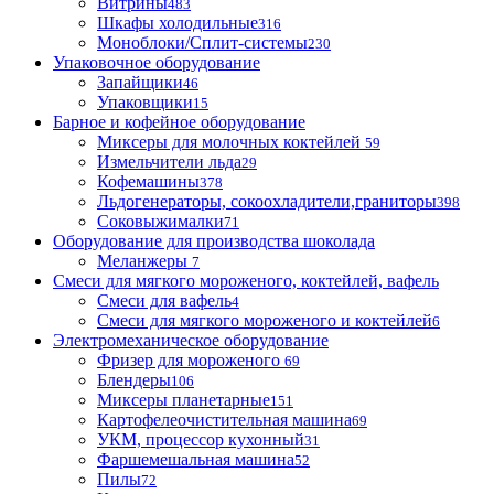
Витрины
483
Шкафы холодильные
316
Моноблоки/Сплит-системы
230
Упаковочное оборудование
Запайщики
46
Упаковщики
15
Барное и кофейное оборудование
Миксеры для молочных коктейлей
59
Измельчители льда
29
Кофемашины
378
Льдогенераторы, сокоохладители,граниторы
398
Соковыжималки
71
Оборудование для производства шоколада
Меланжеры
7
Смеси для мягкого мороженого, коктейлей, вафель
Смеси для вафель
4
Смеси для мягкого мороженого и коктейлей
6
Электромеханическое оборудование
Фризер для мороженого
69
Блендеры
106
Миксеры планетарные
151
Картофелеочистительная машина
69
УКМ, процессор кухонный
31
Фаршемешальная машина
52
Пилы
72