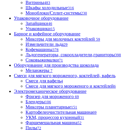
Витрины
483
Шкафы холодильные
316
Моноблоки/Сплит-системы
230
Упаковочное оборудование
Запайщики
46
Упаковщики
15
Барное и кофейное оборудование
Миксеры для молочных коктейлей
59
Измельчители льда
29
Кофемашины
378
Льдогенераторы, сокоохладители,граниторы
398
Соковыжималки
71
Оборудование для производства шоколада
Меланжеры
7
Смеси для мягкого мороженого, коктейлей, вафель
Смеси для вафель
4
Смеси для мягкого мороженого и коктейлей
6
Электромеханическое оборудование
Фризер для мороженого
69
Блендеры
106
Миксеры планетарные
151
Картофелеочистительная машина
69
УКМ, процессор кухонный
31
Фаршемешальная машина
52
Пилы
72