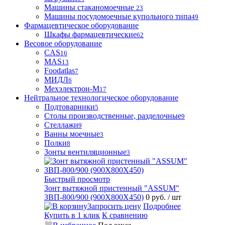
Машины стаканомоечные
23
Машины посудомоечные купольного типа
49
Фармацевтическое оборудование
Шкафы фармацевтические
62
Весовое оборудование
CAS
16
MAS
13
Foodatlas
7
МИДЛ
6
Мехэлектрон-М
17
Нейтральное технологическое оборудование
Подтоварники
5
Столы производственные, разделочные
9
Стеллажи
9
Ванны моечные
3
Полки
8
Зонты вентиляционные
3
Быстрый просмотр
Зонт вытяжной пристенный "ASSUM"
ЗВП-800/900 (900Х800Х450)
0 руб.
/ шт
Запросить цену
Подробнее
Купить в 1 клик
К сравнению