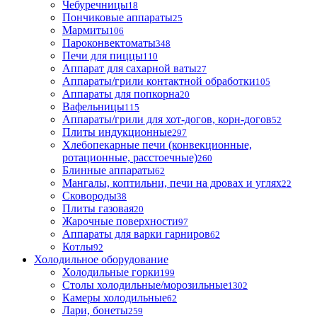
Чебуречницы
18
Пончиковые аппараты
25
Мармиты
106
Пароконвектоматы
348
Печи для пиццы
110
Аппарат для сахарной ваты
27
Аппараты/грили контактной обработки
105
Аппараты для попкорна
20
Вафельницы
115
Аппараты/грили для хот-догов, корн-догов
52
Плиты индукционные
297
Хлебопекарные печи (конвекционные,
ротационные, расстоечные)
260
Блинные аппараты
62
Мангалы, коптильни, печи на дровах и углях
22
Сковороды
38
Плиты газовая
20
Жарочные поверхности
97
Аппараты для варки гарниров
62
Котлы
92
Холодильное оборудование
Холодильные горки
199
Столы холодильные/морозильные
1302
Камеры холодильные
62
Лари, бонеты
259