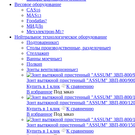
Весовое оборудование
CAS
16
MAS
13
Foodatlas
7
МИДЛ
6
Мехэлектрон-М
17
Нейтральное технологическое оборудование
Подтоварники
5
Столы производственные, разделочные
9
Стеллажи
9
Ванны моечные
3
Полки
8
Зонты вентиляционные
3
Зонт вытяжной пристенный "ASSUM" ЗВП-800/900
Купить в 1 клик
К сравнению
В избранное
Под заказ
Зонт вытяжной пристенный "ASSUM" ЗВП-800/1200
Купить в 1 клик
К сравнению
В избранное
Под заказ
Зонт вытяжной пристенный "ASSUM" ЗВП-800/1500
Купить в 1 клик
К сравнению