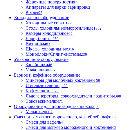
Жарочные поверхности
97
Аппараты для варки гарниров
62
Котлы
92
Холодильное оборудование
Холодильные горки
199
Столы холодильные/морозильные
1302
Камеры холодильные
62
Лари, бонеты
259
Витрины
483
Шкафы холодильные
316
Моноблоки/Сплит-системы
230
Упаковочное оборудование
Запайщики
46
Упаковщики
15
Барное и кофейное оборудование
Миксеры для молочных коктейлей
59
Измельчители льда
29
Кофемашины
378
Льдогенераторы, сокоохладители,граниторы
398
Соковыжималки
71
Оборудование для производства шоколада
Меланжеры
7
Смеси для мягкого мороженого, коктейлей, вафель
Смеси для вафель
4
Смеси для мягкого мороженого и коктейлей
6