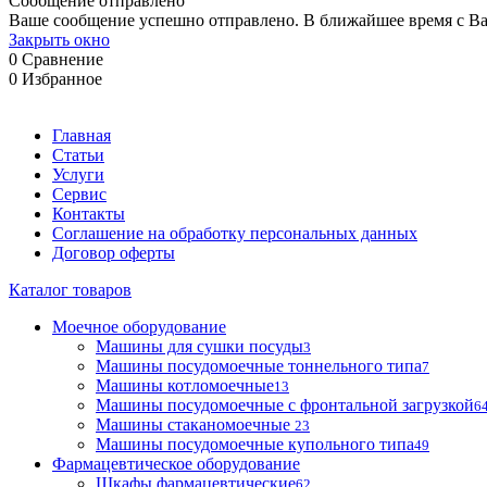
Сообщение отправлено
Ваше сообщение успешно отправлено. В ближайшее время с Ва
Закрыть окно
0
Сравнение
0
Избранное
Главная
Статьи
Услуги
Сервис
Контакты
Соглашение на обработку персональных данных
Договор оферты
Каталог товаров
Моечное оборудование
Машины для сушки посуды
3
Машины посудомоечные тоннельного типа
7
Машины котломоечные
13
Машины посудомоечные с фронтальной загрузкой
6
Машины стаканомоечные
23
Машины посудомоечные купольного типа
49
Фармацевтическое оборудование
Шкафы фармацевтические
62