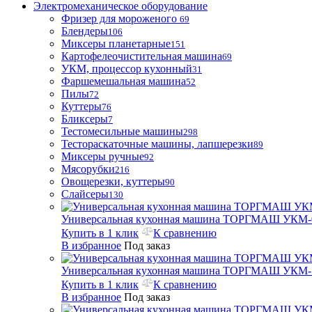
Электромеханическое оборудование
Фризер для мороженого
69
Блендеры
106
Миксеры планетарные
151
Картофелеочистительная машина
69
УКМ, процессор кухонный
31
Фаршемешальная машина
52
Пилы
72
Куттеры
76
Бликсеры
7
Тестомесильные машины
298
Тестораскаточные машины, лапшерезки
89
Миксеры ручные
92
Мясорубки
216
Овощерезки, куттеры
90
Слайсеры
130
Универсальная кухонная машина ТОРГМАШ УКМ-
Купить в 1 клик
К сравнению
В избранное
Под заказ
Универсальная кухонная машина ТОРГМАШ УКМ-
Купить в 1 клик
К сравнению
В избранное
Под заказ