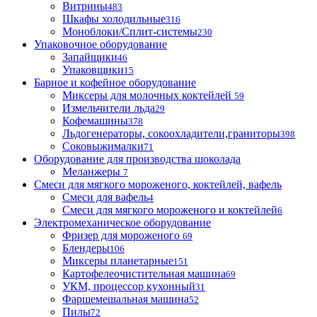
Витрины
483
Шкафы холодильные
316
Моноблоки/Сплит-системы
230
Упаковочное оборудование
Запайщики
46
Упаковщики
15
Барное и кофейное оборудование
Миксеры для молочных коктейлей
59
Измельчители льда
29
Кофемашины
378
Льдогенераторы, сокоохладители,граниторы
398
Соковыжималки
71
Оборудование для производства шоколада
Меланжеры
7
Смеси для мягкого мороженого, коктейлей, вафель
Смеси для вафель
4
Смеси для мягкого мороженого и коктейлей
6
Электромеханическое оборудование
Фризер для мороженого
69
Блендеры
106
Миксеры планетарные
151
Картофелеочистительная машина
69
УКМ, процессор кухонный
31
Фаршемешальная машина
52
Пилы
72