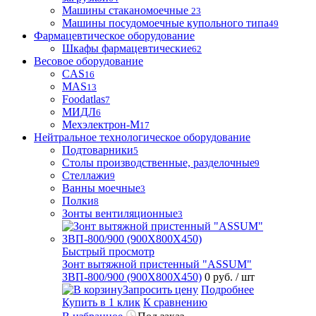
Машины стаканомоечные
23
Машины посудомоечные купольного типа
49
Фармацевтическое оборудование
Шкафы фармацевтические
62
Весовое оборудование
CAS
16
MAS
13
Foodatlas
7
МИДЛ
6
Мехэлектрон-М
17
Нейтральное технологическое оборудование
Подтоварники
5
Столы производственные, разделочные
9
Стеллажи
9
Ванны моечные
3
Полки
8
Зонты вентиляционные
3
Быстрый просмотр
Зонт вытяжной пристенный "ASSUM"
ЗВП-800/900 (900Х800Х450)
0 руб.
/ шт
Запросить цену
Подробнее
Купить в 1 клик
К сравнению