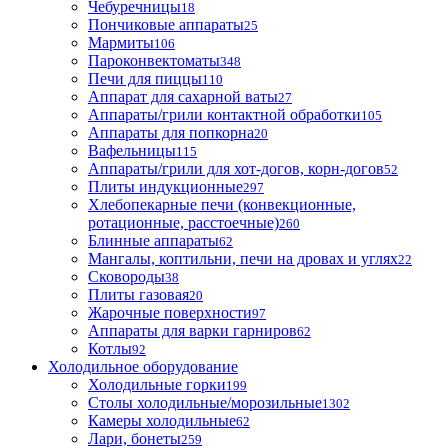
Чебуречницы
18
Пончиковые аппараты
25
Мармиты
106
Пароконвектоматы
348
Печи для пиццы
110
Аппарат для сахарной ваты
27
Аппараты/грили контактной обработки
105
Аппараты для попкорна
20
Вафельницы
115
Аппараты/грили для хот-догов, корн-догов
52
Плиты индукционные
297
Хлебопекарные печи (конвекционные,
ротационные, расстоечные)
260
Блинные аппараты
62
Мангалы, коптильни, печи на дровах и углях
22
Сковороды
38
Плиты газовая
20
Жарочные поверхности
97
Аппараты для варки гарниров
62
Котлы
92
Холодильное оборудование
Холодильные горки
199
Столы холодильные/морозильные
1302
Камеры холодильные
62
Лари, бонеты
259