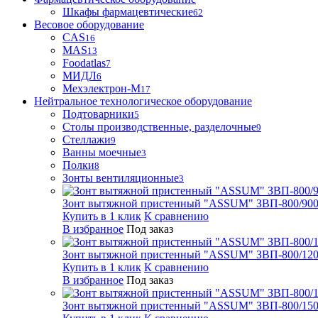
Шкафы фармацевтические
62
Весовое оборудование
CAS
16
MAS
13
Foodatlas
7
МИДЛ
6
Мехэлектрон-М
17
Нейтральное технологическое оборудование
Подтоварники
5
Столы производственные, разделочные
9
Стеллажи
9
Ванны моечные
3
Полки
8
Зонты вентиляционные
3
Зонт вытяжной пристенный "ASSUM" ЗВП-800/900
Купить в 1 клик
К сравнению
В избранное
Под заказ
Зонт вытяжной пристенный "ASSUM" ЗВП-800/1200
Купить в 1 клик
К сравнению
В избранное
Под заказ
Зонт вытяжной пристенный "ASSUM" ЗВП-800/1500