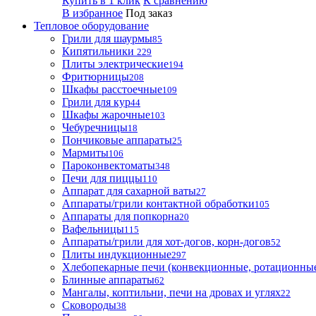
Купить в 1 клик
К сравнению
В избранное
Под заказ
Тепловое оборудование
Грили для шаурмы
85
Кипятильники
229
Плиты электрические
194
Фритюрницы
208
Шкафы расстоечные
109
Грили для кур
44
Шкафы жарочные
103
Чебуречницы
18
Пончиковые аппараты
25
Мармиты
106
Пароконвектоматы
348
Печи для пиццы
110
Аппарат для сахарной ваты
27
Аппараты/грили контактной обработки
105
Аппараты для попкорна
20
Вафельницы
115
Аппараты/грили для хот-догов, корн-догов
52
Плиты индукционные
297
Хлебопекарные печи (конвекционные, ротационные
Блинные аппараты
62
Мангалы, коптильни, печи на дровах и углях
22
Сковороды
38