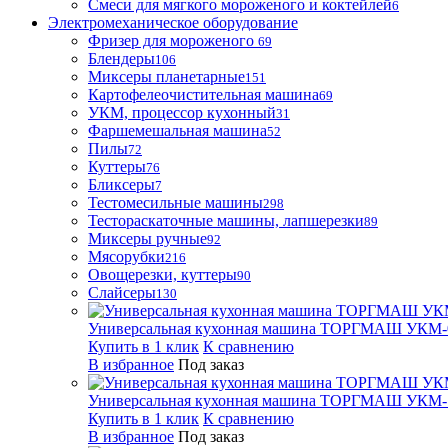
Смеси для мягкого мороженого и коктейлей
6
Электромеханическое оборудование
Фризер для мороженого
69
Блендеры
106
Миксеры планетарные
151
Картофелеочистительная машина
69
УКМ, процессор кухонный
31
Фаршемешальная машина
52
Пилы
72
Куттеры
76
Бликсеры
7
Тестомесильные машины
298
Тестораскаточные машины, лапшерезки
89
Миксеры ручные
92
Мясорубки
216
Овощерезки, куттеры
90
Слайсеры
130
Универсальная кухонная машина ТОРГМАШ УКМ-
Купить в 1 клик
К сравнению
В избранное
Под заказ
Универсальная кухонная машина ТОРГМАШ УКМ-
Купить в 1 клик
К сравнению
В избранное
Под заказ