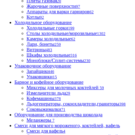
Плиты газовая
20
Жарочные поверхности
97
Аппараты для варки гарниров
62
Котлы
92
Холодильное оборудование
Холодильные горки
199
Столы холодильные/морозильные
1302
Камеры холодильные
62
Лари, бонеты
259
Витрины
483
Шкафы холодильные
316
Моноблоки/Сплит-системы
230
Упаковочное оборудование
Запайщики
46
Упаковщики
15
Барное и кофейное оборудование
Миксеры для молочных коктейлей
59
Измельчители льда
29
Кофемашины
378
Льдогенераторы, сокоохладители,граниторы
398
Соковыжималки
71
Оборудование для производства шоколада
Меланжеры
7
Смеси для мягкого мороженого, коктейлей, вафель
Смеси для вафель
4