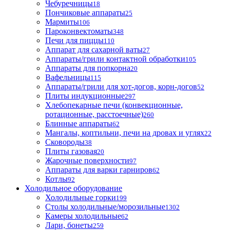
Чебуречницы
18
Пончиковые аппараты
25
Мармиты
106
Пароконвектоматы
348
Печи для пиццы
110
Аппарат для сахарной ваты
27
Аппараты/грили контактной обработки
105
Аппараты для попкорна
20
Вафельницы
115
Аппараты/грили для хот-догов, корн-догов
52
Плиты индукционные
297
Хлебопекарные печи (конвекционные,
ротационные, расстоечные)
260
Блинные аппараты
62
Мангалы, коптильни, печи на дровах и углях
22
Сковороды
38
Плиты газовая
20
Жарочные поверхности
97
Аппараты для варки гарниров
62
Котлы
92
Холодильное оборудование
Холодильные горки
199
Столы холодильные/морозильные
1302
Камеры холодильные
62
Лари, бонеты
259