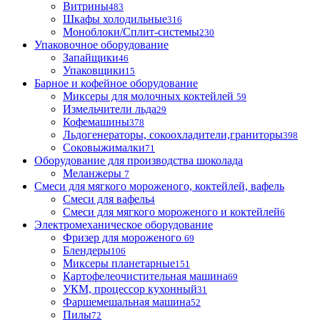
Витрины
483
Шкафы холодильные
316
Моноблоки/Сплит-системы
230
Упаковочное оборудование
Запайщики
46
Упаковщики
15
Барное и кофейное оборудование
Миксеры для молочных коктейлей
59
Измельчители льда
29
Кофемашины
378
Льдогенераторы, сокоохладители,граниторы
398
Соковыжималки
71
Оборудование для производства шоколада
Меланжеры
7
Смеси для мягкого мороженого, коктейлей, вафель
Смеси для вафель
4
Смеси для мягкого мороженого и коктейлей
6
Электромеханическое оборудование
Фризер для мороженого
69
Блендеры
106
Миксеры планетарные
151
Картофелеочистительная машина
69
УКМ, процессор кухонный
31
Фаршемешальная машина
52
Пилы
72