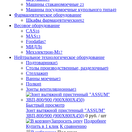
Машины стаканомоечные
23
Машины посудомоечные купольного типа
49
Фармацевтическое оборудование
Шкафы фармацевтические
62
Весовое оборудование
CAS
16
MAS
13
Foodatlas
7
МИДЛ
6
Мехэлектрон-М
17
Нейтральное технологическое оборудование
Подтоварники
5
Столы производственные, разделочные
9
Стеллажи
9
Ванны моечные
3
Полки
8
Зонты вентиляционные
3
Быстрый просмотр
Зонт вытяжной пристенный "ASSUM"
ЗВП-800/900 (900Х800Х450)
0 руб.
/ шт
Запросить цену
Подробнее
Купить в 1 клик
К сравнению