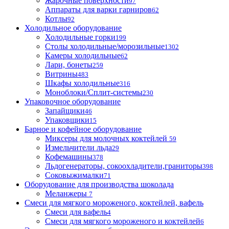
Жарочные поверхности
97
Аппараты для варки гарниров
62
Котлы
92
Холодильное оборудование
Холодильные горки
199
Столы холодильные/морозильные
1302
Камеры холодильные
62
Лари, бонеты
259
Витрины
483
Шкафы холодильные
316
Моноблоки/Сплит-системы
230
Упаковочное оборудование
Запайщики
46
Упаковщики
15
Барное и кофейное оборудование
Миксеры для молочных коктейлей
59
Измельчители льда
29
Кофемашины
378
Льдогенераторы, сокоохладители,граниторы
398
Соковыжималки
71
Оборудование для производства шоколада
Меланжеры
7
Смеси для мягкого мороженого, коктейлей, вафель
Смеси для вафель
4
Смеси для мягкого мороженого и коктейлей
6