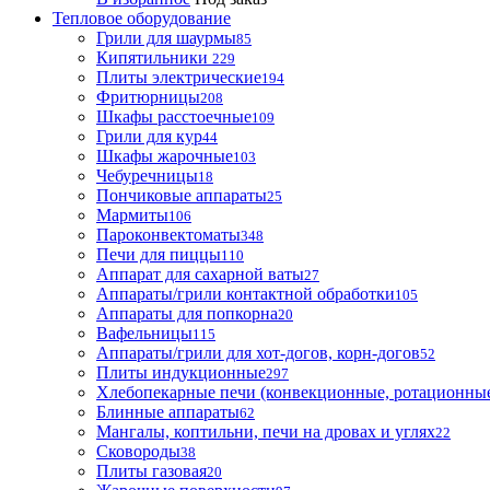
Тепловое оборудование
Грили для шаурмы
85
Кипятильники
229
Плиты электрические
194
Фритюрницы
208
Шкафы расстоечные
109
Грили для кур
44
Шкафы жарочные
103
Чебуречницы
18
Пончиковые аппараты
25
Мармиты
106
Пароконвектоматы
348
Печи для пиццы
110
Аппарат для сахарной ваты
27
Аппараты/грили контактной обработки
105
Аппараты для попкорна
20
Вафельницы
115
Аппараты/грили для хот-догов, корн-догов
52
Плиты индукционные
297
Хлебопекарные печи (конвекционные, ротационные
Блинные аппараты
62
Мангалы, коптильни, печи на дровах и углях
22
Сковороды
38
Плиты газовая
20