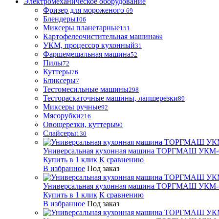
Электромеханическое оборудование
Фризер для мороженого
69
Блендеры
106
Миксеры планетарные
151
Картофелеочистительная машина
69
УКМ, процессор кухонный
31
Фаршемешальная машина
52
Пилы
72
Куттеры
76
Бликсеры
7
Тестомесильные машины
298
Тестораскаточные машины, лапшерезки
89
Миксеры ручные
92
Мясорубки
216
Овощерезки, куттеры
90
Слайсеры
130
Универсальная кухонная машина ТОРГМАШ УКМ-
Купить в 1 клик
К сравнению
В избранное
Под заказ
Универсальная кухонная машина ТОРГМАШ УКМ-
Купить в 1 клик
К сравнению
В избранное
Под заказ