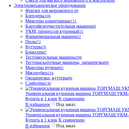
Смеси для мягкого мороженого и коктейлей
6
Электромеханическое оборудование
Фризер для мороженого
69
Блендеры
106
Миксеры планетарные
151
Картофелеочистительная машина
69
УКМ, процессор кухонный
31
Фаршемешальная машина
52
Пилы
72
Куттеры
76
Бликсеры
7
Тестомесильные машины
298
Тестораскаточные машины, лапшерезки
89
Миксеры ручные
92
Мясорубки
216
Овощерезки, куттеры
90
Слайсеры
130
Универсальная кухонная машина ТОРГМАШ УКМ-
Купить в 1 клик
К сравнению
В избранное
Под заказ
Универсальная кухонная машина ТОРГМАШ УКМ-
Купить в 1 клик
К сравнению
В избранное
Под заказ