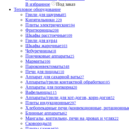
В избранное
Под заказ
Тепловое оборудование
Грили для шаурмы
85
Кипятильники
229
Плиты электрические
194
Фритюрницы
208
Шкафы расстоечные
109
Грили для кур
44
Шкафы жарочные
103
Чебуречницы
18
Пончиковые аппараты
25
Мармиты
106
Пароконвектоматы
348
Печи для пиццы
110
Аппарат для сахарной ваты
27
Аппараты/грили контактной обработки
105
Аппараты для попкорна
20
Вафельницы
115
Аппараты/грили для хот-догов, корн-догов
52
Плиты индукционные
297
Хлебопекарные печи (конвекционные, ротационные
Блинные аппараты
62
Мангалы, коптильни, печи на дровах и углях
22
Сковороды
38
Плиты газовая
20