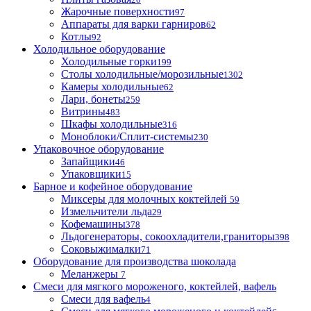
Жарочные поверхности
97
Аппараты для варки гарниров
62
Котлы
92
Холодильное оборудование
Холодильные горки
199
Столы холодильные/морозильные
1302
Камеры холодильные
62
Лари, бонеты
259
Витрины
483
Шкафы холодильные
316
Моноблоки/Сплит-системы
230
Упаковочное оборудование
Запайщики
46
Упаковщики
15
Барное и кофейное оборудование
Миксеры для молочных коктейлей
59
Измельчители льда
29
Кофемашины
378
Льдогенераторы, сокоохладители,граниторы
398
Соковыжималки
71
Оборудование для производства шоколада
Меланжеры
7
Смеси для мягкого мороженого, коктейлей, вафель
Смеси для вафель
4