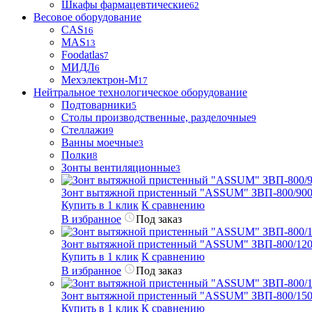
Шкафы фармацевтические
62
Весовое оборудование
CAS
16
MAS
13
Foodatlas
7
МИДЛ
6
Мехэлектрон-М
17
Нейтральное технологическое оборудование
Подтоварники
5
Столы производственные, разделочные
9
Стеллажи
9
Ванны моечные
3
Полки
8
Зонты вентиляционные
3
Зонт вытяжной пристенный "ASSUM" ЗВП-800/900
Купить в 1 клик
К сравнению
В избранное
Под заказ
Зонт вытяжной пристенный "ASSUM" ЗВП-800/1200
Купить в 1 клик
К сравнению
В избранное
Под заказ
Зонт вытяжной пристенный "ASSUM" ЗВП-800/1500
Купить в 1 клик
К сравнению