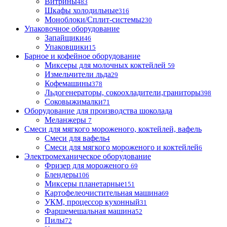
Витрины
483
Шкафы холодильные
316
Моноблоки/Сплит-системы
230
Упаковочное оборудование
Запайщики
46
Упаковщики
15
Барное и кофейное оборудование
Миксеры для молочных коктейлей
59
Измельчители льда
29
Кофемашины
378
Льдогенераторы, сокоохладители,граниторы
398
Соковыжималки
71
Оборудование для производства шоколада
Меланжеры
7
Смеси для мягкого мороженого, коктейлей, вафель
Смеси для вафель
4
Смеси для мягкого мороженого и коктейлей
6
Электромеханическое оборудование
Фризер для мороженого
69
Блендеры
106
Миксеры планетарные
151
Картофелеочистительная машина
69
УКМ, процессор кухонный
31
Фаршемешальная машина
52
Пилы
72