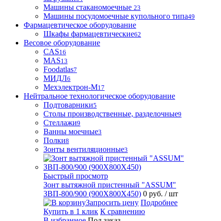
Машины стаканомоечные
23
Машины посудомоечные купольного типа
49
Фармацевтическое оборудование
Шкафы фармацевтические
62
Весовое оборудование
CAS
16
MAS
13
Foodatlas
7
МИДЛ
6
Мехэлектрон-М
17
Нейтральное технологическое оборудование
Подтоварники
5
Столы производственные, разделочные
9
Стеллажи
9
Ванны моечные
3
Полки
8
Зонты вентиляционные
3
Быстрый просмотр
Зонт вытяжной пристенный "ASSUM"
ЗВП-800/900 (900Х800Х450)
0 руб.
/ шт
Запросить цену
Подробнее
Купить в 1 клик
К сравнению
В избранное
Под заказ