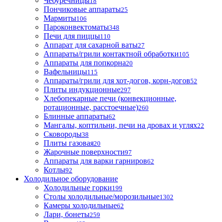
Чебуречницы
18
Пончиковые аппараты
25
Мармиты
106
Пароконвектоматы
348
Печи для пиццы
110
Аппарат для сахарной ваты
27
Аппараты/грили контактной обработки
105
Аппараты для попкорна
20
Вафельницы
115
Аппараты/грили для хот-догов, корн-догов
52
Плиты индукционные
297
Хлебопекарные печи (конвекционные,
ротационные, расстоечные)
260
Блинные аппараты
62
Мангалы, коптильни, печи на дровах и углях
22
Сковороды
38
Плиты газовая
20
Жарочные поверхности
97
Аппараты для варки гарниров
62
Котлы
92
Холодильное оборудование
Холодильные горки
199
Столы холодильные/морозильные
1302
Камеры холодильные
62
Лари, бонеты
259