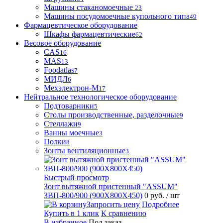
Машины стаканомоечные
23
Машины посудомоечные купольного типа
49
Фармацевтическое оборудование
Шкафы фармацевтические
62
Весовое оборудование
CAS
16
MAS
13
Foodatlas
7
МИДЛ
6
Мехэлектрон-М
17
Нейтральное технологическое оборудование
Подтоварники
5
Столы производственные, разделочные
9
Стеллажи
9
Ванны моечные
3
Полки
8
Зонты вентиляционные
3
Быстрый просмотр
Зонт вытяжной пристенный "ASSUM"
ЗВП-800/900 (900Х800Х450)
0 руб.
/ шт
Запросить цену
Подробнее
Купить в 1 клик
К сравнению
В избранное
Под заказ