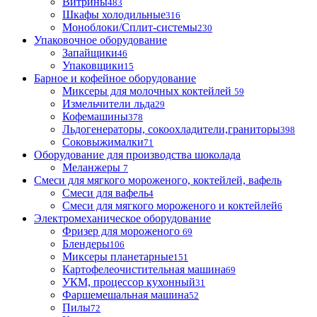
Витрины
483
Шкафы холодильные
316
Моноблоки/Сплит-системы
230
Упаковочное оборудование
Запайщики
46
Упаковщики
15
Барное и кофейное оборудование
Миксеры для молочных коктейлей
59
Измельчители льда
29
Кофемашины
378
Льдогенераторы, сокоохладители,граниторы
398
Соковыжималки
71
Оборудование для производства шоколада
Меланжеры
7
Смеси для мягкого мороженого, коктейлей, вафель
Смеси для вафель
4
Смеси для мягкого мороженого и коктейлей
6
Электромеханическое оборудование
Фризер для мороженого
69
Блендеры
106
Миксеры планетарные
151
Картофелеочистительная машина
69
УКМ, процессор кухонный
31
Фаршемешальная машина
52
Пилы
72