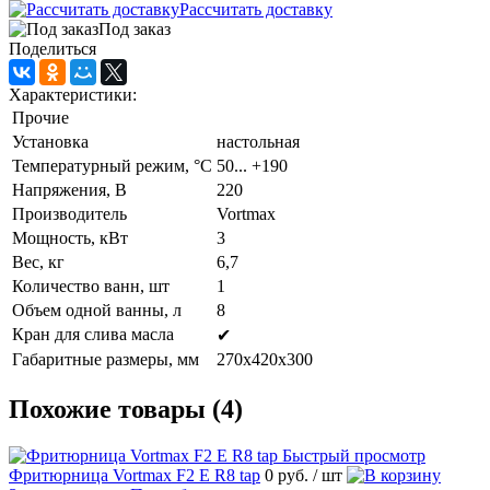
Рассчитать доставку
Под заказ
Поделиться
Характеристики:
Прочие
Установка
настольная
Температурный режим, °C
50... +190
Напряжения, В
220
Производитель
Vortmax
Мощность, кВт
3
Вес, кг
6,7
Количество ванн, шт
1
Объем одной ванны, л
8
Кран для слива масла
✔
Габаритные размеры, мм
270х420х300
Похожие товары (4)
Быстрый просмотр
Фритюрница Vortmax F2 Е R8 tap
0 руб.
/ шт