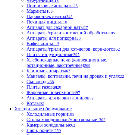
Чебуречницы
18
Пончиковые аппараты
25
Мармиты
106
Пароконвектоматы
348
Печи для пиццы
110
Аппарат для сахарной ваты
27
Аппараты/грили контактной обработки
105
Аппараты для попкорна
20
Вафельницы
115
Аппараты/грили для хот-догов, корн-догов
52
Плиты индукционные
297
Хлебопекарные печи (конвекционные,
ротационные, расстоечные)
260
Блинные аппараты
62
Мангалы, коптильни, печи на дровах и углях
22
Сковороды
38
Плиты газовая
20
Жарочные поверхности
97
Аппараты для варки гарниров
62
Котлы
92
Холодильное оборудование
Холодильные горки
199
Столы холодильные/морозильные
1302
Камеры холодильные
62
Лари, бонеты
259