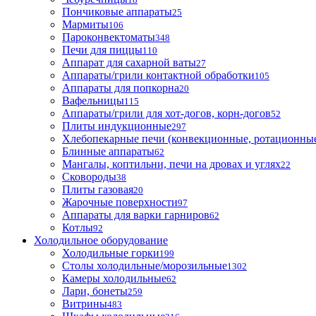
Пончиковые аппараты
25
Мармиты
106
Пароконвектоматы
348
Печи для пиццы
110
Аппарат для сахарной ваты
27
Аппараты/грили контактной обработки
105
Аппараты для попкорна
20
Вафельницы
115
Аппараты/грили для хот-догов, корн-догов
52
Плиты индукционные
297
Хлебопекарные печи (конвекционные, ротационные
Блинные аппараты
62
Мангалы, коптильни, печи на дровах и углях
22
Сковороды
38
Плиты газовая
20
Жарочные поверхности
97
Аппараты для варки гарниров
62
Котлы
92
Холодильное оборудование
Холодильные горки
199
Столы холодильные/морозильные
1302
Камеры холодильные
62
Лари, бонеты
259
Витрины
483