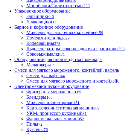
Шкафы холодильные
316
Моноблоки/Сплит-системы
230
Упаковочное оборудование
Запайщики
46
Упаковщики
15
Барное и кофейное оборудование
Миксеры для молочных коктейлей
59
Измельчители льда
29
Кофемашины
378
Льдогенераторы, сокоохладители,граниторы
398
Соковыжималки
71
Оборудование для производства шоколада
Меланжеры
7
Смеси для мягкого мороженого, коктейлей, вафель
Смеси для вафель
4
Смеси для мягкого мороженого и коктейлей
6
Электромеханическое оборудование
Фризер для мороженого
69
Блендеры
106
Миксеры планетарные
151
Картофелеочистительная машина
69
УКМ, процессор кухонный
31
Фаршемешальная машина
52
Пилы
72
Куттеры
76