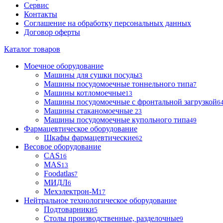
Сервис
Контакты
Соглашение на обработку персональных данных
Договор оферты
Каталог товаров
Моечное оборудование
Машины для сушки посуды
3
Машины посудомоечные тоннельного типа
7
Машины котломоечные
13
Машины посудомоечные с фронтальной загрузкой
6
Машины стаканомоечные
23
Машины посудомоечные купольного типа
49
Фармацевтическое оборудование
Шкафы фармацевтические
62
Весовое оборудование
CAS
16
MAS
13
Foodatlas
7
МИДЛ
6
Мехэлектрон-М
17
Нейтральное технологическое оборудование
Подтоварники
5
Столы производственные, разделочные
9