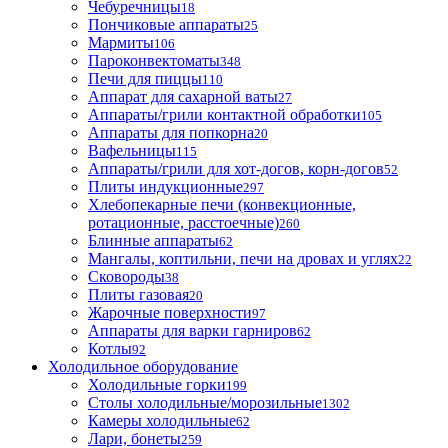
Чебуречницы
18
Пончиковые аппараты
25
Мармиты
106
Пароконвектоматы
348
Печи для пиццы
110
Аппарат для сахарной ваты
27
Аппараты/грили контактной обработки
105
Аппараты для попкорна
20
Вафельницы
115
Аппараты/грили для хот-догов, корн-догов
52
Плиты индукционные
297
Хлебопекарные печи (конвекционные,
ротационные, расстоечные)
260
Блинные аппараты
62
Мангалы, коптильни, печи на дровах и углях
22
Сковороды
38
Плиты газовая
20
Жарочные поверхности
97
Аппараты для варки гарниров
62
Котлы
92
Холодильное оборудование
Холодильные горки
199
Столы холодильные/морозильные
1302
Камеры холодильные
62
Лари, бонеты
259