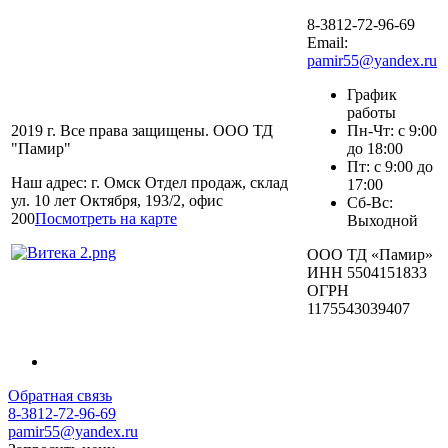
8-3812-72-96-69
Email:
pamir55@yandex.ru
График
работы
2019 г. Все права защищены. ООО ТД
Пн-Чт: с 9:00
"Памир"
до 18:00
Пт: с 9:00 до
Наш адрес: г. Омск Отдел продаж, склад
17:00
ул. 10 лет Октября, 193/2, офис
Сб-Вс:
200
Посмотреть на карте
Выходной
ООО ТД «Памир»
ИНН 5504151833
ОГРН
1175543039407
Обратная связь
8-3812-72-96-69
pamir55@yandex.ru