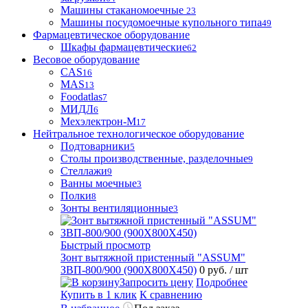
Машины стаканомоечные
23
Машины посудомоечные купольного типа
49
Фармацевтическое оборудование
Шкафы фармацевтические
62
Весовое оборудование
CAS
16
MAS
13
Foodatlas
7
МИДЛ
6
Мехэлектрон-М
17
Нейтральное технологическое оборудование
Подтоварники
5
Столы производственные, разделочные
9
Стеллажи
9
Ванны моечные
3
Полки
8
Зонты вентиляционные
3
Быстрый просмотр
Зонт вытяжной пристенный "ASSUM"
ЗВП-800/900 (900Х800Х450)
0 руб.
/ шт
Запросить цену
Подробнее
Купить в 1 клик
К сравнению