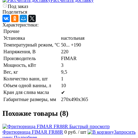
Рассчитать доставку
Под заказ
Поделиться
Характеристики:
Прочие
Установка
настольная
Температурный режим, °C
50... +190
Напряжения, В
220
Производитель
FIMAR
Мощность, кВт
3
Вес, кг
9,5
Количество ванн, шт
1
Объем одной ванны, л
10
Кран для слива масла
✔
Габаритные размеры, мм
270х490х365
Похожие товары (8)
Быстрый просмотр
Фритюрница FIMAR FR88R
0 руб.
/ шт
Запросить
цену
Подробнее