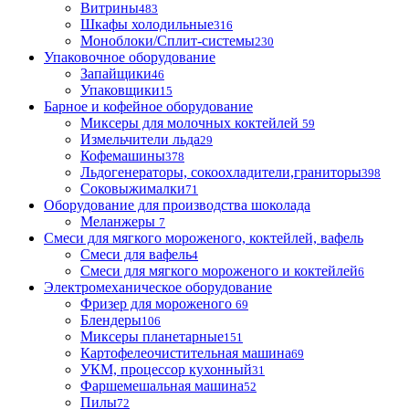
Витрины
483
Шкафы холодильные
316
Моноблоки/Сплит-системы
230
Упаковочное оборудование
Запайщики
46
Упаковщики
15
Барное и кофейное оборудование
Миксеры для молочных коктейлей
59
Измельчители льда
29
Кофемашины
378
Льдогенераторы, сокоохладители,граниторы
398
Соковыжималки
71
Оборудование для производства шоколада
Меланжеры
7
Смеси для мягкого мороженого, коктейлей, вафель
Смеси для вафель
4
Смеси для мягкого мороженого и коктейлей
6
Электромеханическое оборудование
Фризер для мороженого
69
Блендеры
106
Миксеры планетарные
151
Картофелеочистительная машина
69
УКМ, процессор кухонный
31
Фаршемешальная машина
52
Пилы
72