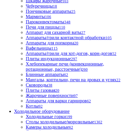
Шкафы жарочные
103
Чебуречницы
18
Пончиковые аппараты
25
Мармиты
106
Пароконвектоматы
348
Печи для пиццы
110
Аппарат для сахарной ваты
27
Аппараты/грили контактной обработки
105
Аппараты для попкорна
20
Вафельницы
115
Аппараты/грили для хот-догов, корн-догов
52
Плиты индукционные
297
Хлебопекарные печи (конвекционные,
ротационные, расстоечные)
260
Блинные аппараты
62
Мангалы, коптильни, печи на дровах и углях
22
Сковороды
38
Плиты газовая
20
Жарочные поверхности
97
Аппараты для варки гарниров
62
Котлы
92
Холодильное оборудование
Холодильные горки
199
Столы холодильные/морозильные
1302
Камеры холодильные
62