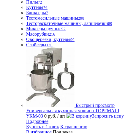
Пилы
72
Куттеры
76
Бликсеры
7
Тестомесильные машины
298
Тестораскаточные машины, лапшерезки
89
Миксеры ручные
92
Мясорубки
216
Овощерезки, куттеры
90
Слайсеры
130
Быстрый просмотр
Универсальная кухонная машина ТОРГМАШ
УКМ-03
0 руб.
/ шт
Запросить цену
Подробнее
Купить в 1 клик
К сравнению
В избранное
Под заказ