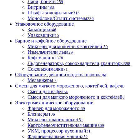
Лари, бонеты
259
Витрины
483
Шкафы холодильные
316
Моноблоки/Сплит-системы
230
Упаковочное оборудование
Запайщики
46
Упаковщики
15
Барное и кофейное оборудование
Миксеры для молочных коктейлей
59
Измельчители льда
29
Кофемашины
378
Льдогенераторы, сокоохладители,граниторы
398
Соковыжималки
71
Оборудование для производства шоколада
Меланжеры
7
Смеси для мягкого мороженого, коктейлей, вафель
Смеси для вафель
4
Смеси для мягкого мороженого и коктейлей
6
Электромеханическое оборудование
Фризер для мороженого
69
Блендеры
106
Миксеры планетарные
151
Картофелеочистительная машина
69
УКМ, процессор кухонный
31
Фаршемешальная машина
52