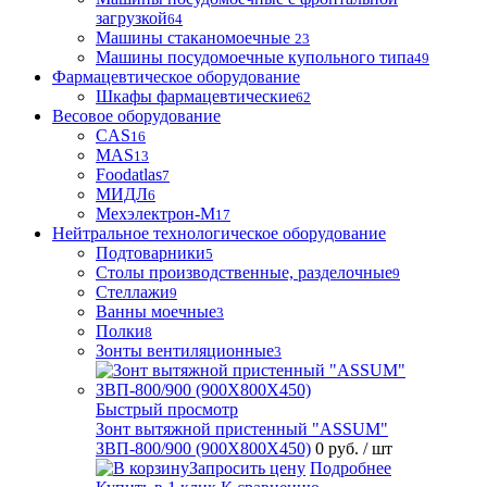
загрузкой
64
Машины стаканомоечные
23
Машины посудомоечные купольного типа
49
Фармацевтическое оборудование
Шкафы фармацевтические
62
Весовое оборудование
CAS
16
MAS
13
Foodatlas
7
МИДЛ
6
Мехэлектрон-М
17
Нейтральное технологическое оборудование
Подтоварники
5
Столы производственные, разделочные
9
Стеллажи
9
Ванны моечные
3
Полки
8
Зонты вентиляционные
3
Быстрый просмотр
Зонт вытяжной пристенный "ASSUM"
ЗВП-800/900 (900Х800Х450)
0 руб.
/ шт
Запросить цену
Подробнее