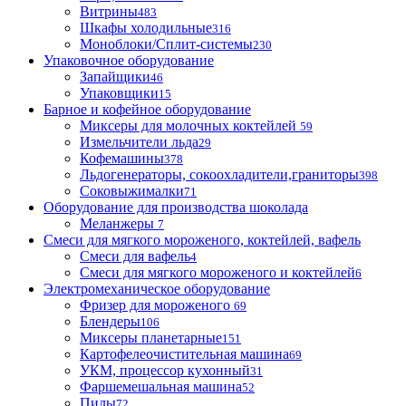
Витрины
483
Шкафы холодильные
316
Моноблоки/Сплит-системы
230
Упаковочное оборудование
Запайщики
46
Упаковщики
15
Барное и кофейное оборудование
Миксеры для молочных коктейлей
59
Измельчители льда
29
Кофемашины
378
Льдогенераторы, сокоохладители,граниторы
398
Соковыжималки
71
Оборудование для производства шоколада
Меланжеры
7
Смеси для мягкого мороженого, коктейлей, вафель
Смеси для вафель
4
Смеси для мягкого мороженого и коктейлей
6
Электромеханическое оборудование
Фризер для мороженого
69
Блендеры
106
Миксеры планетарные
151
Картофелеочистительная машина
69
УКМ, процессор кухонный
31
Фаршемешальная машина
52
Пилы
72