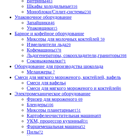
Витрины
483
Шкафы холодильные
316
Моноблоки/Сплит-системы
230
Упаковочное оборудование
Запайщики
46
Упаковщики
15
Барное и кофейное оборудование
Миксеры для молочных коктейлей
59
Измельчители льда
29
Кофемашины
378
Льдогенераторы, сокоохладители,граниторы
398
Соковыжималки
71
Оборудование для производства шоколада
Меланжеры
7
Смеси для мягкого мороженого, коктейлей, вафель
Смеси для вафель
4
Смеси для мягкого мороженого и коктейлей
6
Электромеханическое оборудование
Фризер для мороженого
69
Блендеры
106
Миксеры планетарные
151
Картофелеочистительная машина
69
УКМ, процессор кухонный
31
Фаршемешальная машина
52
Пилы
72