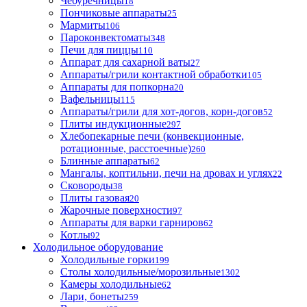
Чебуречницы
18
Пончиковые аппараты
25
Мармиты
106
Пароконвектоматы
348
Печи для пиццы
110
Аппарат для сахарной ваты
27
Аппараты/грили контактной обработки
105
Аппараты для попкорна
20
Вафельницы
115
Аппараты/грили для хот-догов, корн-догов
52
Плиты индукционные
297
Хлебопекарные печи (конвекционные,
ротационные, расстоечные)
260
Блинные аппараты
62
Мангалы, коптильни, печи на дровах и углях
22
Сковороды
38
Плиты газовая
20
Жарочные поверхности
97
Аппараты для варки гарниров
62
Котлы
92
Холодильное оборудование
Холодильные горки
199
Столы холодильные/морозильные
1302
Камеры холодильные
62
Лари, бонеты
259