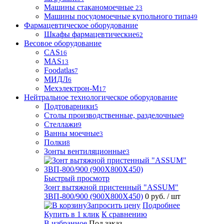
Машины стаканомоечные
23
Машины посудомоечные купольного типа
49
Фармацевтическое оборудование
Шкафы фармацевтические
62
Весовое оборудование
CAS
16
MAS
13
Foodatlas
7
МИДЛ
6
Мехэлектрон-М
17
Нейтральное технологическое оборудование
Подтоварники
5
Столы производственные, разделочные
9
Стеллажи
9
Ванны моечные
3
Полки
8
Зонты вентиляционные
3
Быстрый просмотр
Зонт вытяжной пристенный "ASSUM"
ЗВП-800/900 (900Х800Х450)
0 руб.
/ шт
Запросить цену
Подробнее
Купить в 1 клик
К сравнению
В избранное
Под заказ