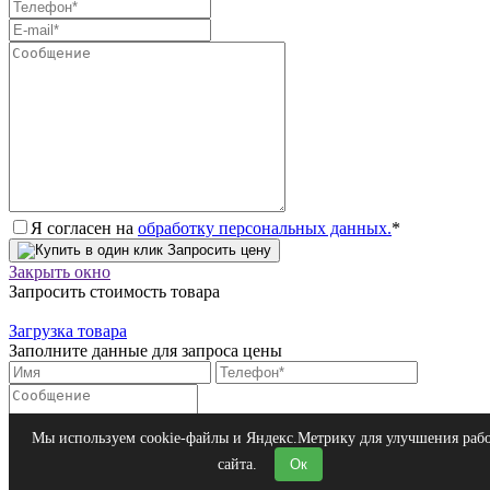
Я согласен на
обработку персональных данных.
*
Запросить цену
Закрыть окно
Запросить стоимость товара
Загрузка товара
Заполните данные для запроса цены
Я согласен на
обработку персональных данных.
*
Мы используем cookie-файлы и Яндекс.Метрику для улучшения раб
Запросить цену
сайта.
Ок
Закрыть окно