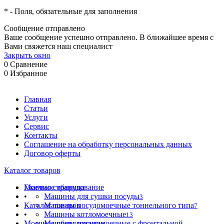
*
- Поля, обязательные для заполнения
Сообщение отправлено
Ваше сообщение успешно отправлено. В ближайшее время с
Вами свяжется наш специалист
Закрыть окно
0
Сравнение
0
Избранное
Главная
Статьи
Услуги
Сервис
Контакты
Соглашение на обработку персональных данных
Договор оферты
Каталог товаров
Моечное оборудование
Главная страница
•
Машины для сушки посуды
3
Каталог товаров
Машины посудомоечные тоннельного типа
7
•
Машины котломоечные
13
Моечное оборудование
Машины посудомоечные с фронтальной