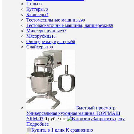
DD
Пилы
72
0
Куттеры
76
руб.
Бликсеры
7
/
Тестомесильные машины
298
шт
Тестораскаточные машины, лапшерезки
89
Миксеры ручные
92
Мясорубки
216
Запроси
Овощерезки, куттеры
90
цену
Слайсеры
130
Подробн
Купить
в
1
клик
К
сравнен
В
Быстрый просмотр
избранн
Универсальная кухонная машина ТОРГМАШ
УКМ-03
0 руб.
/ шт
Запросить цену
Под
Подробнее
заказ
Купить в 1 клик
К сравнению