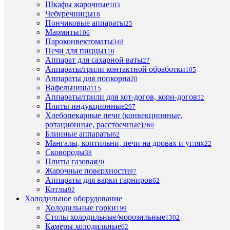
Шкафы жарочные
103
Чебуречницы
Доз
18
Пончиковые аппараты
✔
мою
25
Мармиты
сред
106
Пароконвектоматы
348
Доз
Печи для пиццы
110
✔
опол
Аппарат для сахарной ваты
27
сред
Аппараты/грили контактной обработки
105
Аппараты для попкорна
20
На
380
Вафельницы
115
В
Аппараты/грили для хот-догов, корн-догов
52
Плиты индукционные
297
SME
Пр
Хлебопекарные печи (конвекционные,
Мо
ротационные, расстоечные)
260
9,7
кВт
Блинные аппараты
62
Мангалы, коптильни, печи на дровах и углях
22
500х
Раз
Сковороды
38
мм
касс
Плиты газовая
20
Жарочные поверхности
97
По
✔
Аппараты для варки гарниров
62
слив
Котлы
92
Холодильное оборудование
Га
Холодильные горки
620х
разм
199
Столы холодильные/морозильные
мм
1302
Камеры холодильные
62