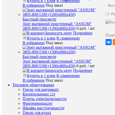
Купить в 1 клик
К сравнению
Дозатор
В избранное
Под заказ
Кол
моющего
✔
средства
Ра
Дозатор
Быстрый просмотр
ополаски
✔
Зонт вытяжной пристенный "ASSUM"
средства
ЗВП-800/1200 (1200х800х450)
0 руб.
/ шт
Напряжени
Запросить цену
Подробнее
380
Поде
В
Купить в 1 клик
К сравнению
Производи
SMEG
В избранное
Под заказ
Мощность
9,7
кВт
Размер
500х500
Быстрый просмотр
кассеты
мм
Зонт вытяжной пристенный "ASSUM"
ЗВП-800/1500 (1500х800х450)
0 руб.
/ шт
Запросить цену
Подробнее
Купить в 1 клик
К сравнению
ХА
В избранное
Под заказ
Тепловое оборудование
Грили для шаурмы
85
Кипятильники
Про
229
Плиты электрические
194
Фритюрницы
208
72
Про
Шкафы расстоечные
109
шт./
по
Грили для кур
44
ч
касс