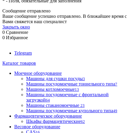
*
- Поля, обязательные для заполнения
Сообщение отправлено
Ваше сообщение успешно отправлено. В ближайшее время с
Вами свяжется наш специалист
Закрыть окно
0
Сравнение
0
Избранное
Telegram
Каталог товаров
Моечное оборудование
Машины для сушки посуды
3
Машины посудомоечные тоннельного типа
7
Машины котломоечные
13
Машины посудомоечные с фронтальной
загрузкой
64
Машины стаканомоечные
23
Машины посудомоечные купольного типа
49
Фармацевтическое оборудование
Шкафы фармацевтические
62
Весовое оборудование
CAS
16