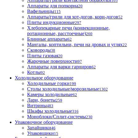
Аппараты/грили контактной обработки
105
Аппараты для попкорна
20
Вафельницы
115
Аппараты/грили для хот-догов, корн-догов
52
Плиты индукционные
297
Хлебопекарные печи (конвекционные,
ротационные, расстоечные)
260
Блинные аппараты
62
Мангалы, коптильни, печи на дровах и углях
22
Сковороды
38
Плиты газовая
20
Жарочные поверхности
97
Аппараты для варки гарниров
62
Котлы
92
Холодильное оборудование
Холодильные горки
199
Столы холодильные/морозильные
1302
Камеры холодильные
62
Лари, бонеты
259
Витрины
483
Шкафы холодильные
316
Моноблоки/Сплит-системы
230
Упаковочное оборудование
Запайщики
46
Упаковщики
15