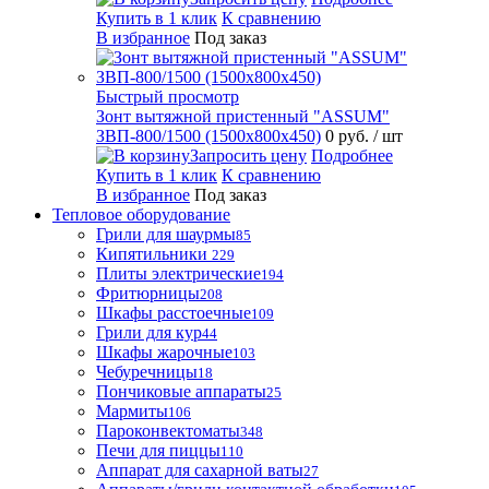
Купить в 1 клик
К сравнению
В избранное
Под заказ
Быстрый просмотр
Зонт вытяжной пристенный "ASSUM"
ЗВП-800/1500 (1500х800х450)
0 руб.
/ шт
Запросить цену
Подробнее
Купить в 1 клик
К сравнению
В избранное
Под заказ
Тепловое оборудование
Грили для шаурмы
85
Кипятильники
229
Плиты электрические
194
Фритюрницы
208
Шкафы расстоечные
109
Грили для кур
44
Шкафы жарочные
103
Чебуречницы
18
Пончиковые аппараты
25
Мармиты
106
Пароконвектоматы
348
Печи для пиццы
110
Аппарат для сахарной ваты
27