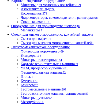
Барное и кофейное оборудование
Миксеры для молочных коктейлей
59
Измельчители льда
29
Кофемашины
378
Льдогенераторы, сокоохладители,граниторы
398
Соковыжималки
71
Оборудование для производства шоколада
Меланжеры
7
Смеси для мягкого мороженого, коктейлей, вафель
Смеси для вафель
4
Смеси для мягкого мороженого и коктейлей
6
Электромеханическое оборудование
Фризер для мороженого
69
Блендеры
106
Миксеры планетарные
151
Картофелеочистительная машина
69
УКМ, процессор кухонный
31
Фаршемешальная машина
52
Пилы
72
Куттеры
76
Бликсеры
7
Тестомесильные машины
298
Тестораскаточные машины, лапшерезки
89
Миксеры ручные
92
Мясорубки
216