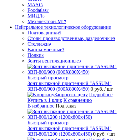
MAS
13
Foodatlas
7
МИДЛ
6
Мехэлектрон-М
17
Нейтральное технологическое оборудование
Подтоварники
5
Столы производственные, разделочные
9
Стеллажи
9
Ванны моечные
3
Полки
8
Зонты вентиляционные
3
Быстрый просмотр
Зонт вытяжной пристенный "ASSUM"
ЗВП-800/900 (900Х800Х450)
0 руб.
/ шт
Запросить цену
Подробнее
Купить в 1 клик
К сравнению
В избранное
Под заказ
Быстрый просмотр
Зонт вытяжной пристенный "ASSUM"
ЗВП-800/1200 (1200х800х450)
0 руб.
/ шт
Запросить цену
Подробнее