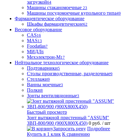
загрузкой
64
Машины стаканомоечные
23
Машины посудомоечные купольного типа
49
Фармацевтическое оборудование
Шкафы фармацевтические
62
Весовое оборудование
CAS
16
MAS
13
Foodatlas
7
МИДЛ
6
Мехэлектрон-М
17
Нейтральное технологическое оборудование
Подтоварники
5
Столы производственные, разделочные
9
Стеллажи
9
Ванны моечные
3
Полки
8
Зонты вентиляционные
3
Быстрый просмотр
Зонт вытяжной пристенный "ASSUM"
ЗВП-800/900 (900Х800Х450)
0 руб.
/ шт
Запросить цену
Подробнее
Купить в 1 клик
К сравнению