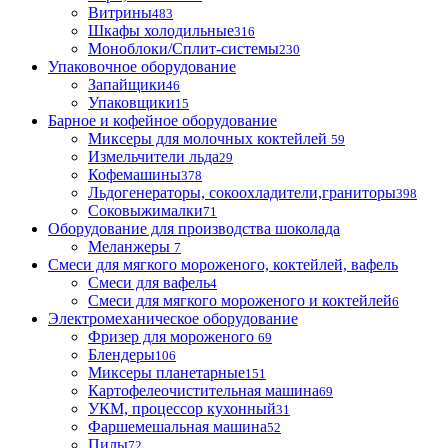
Витрины
483
Шкафы холодильные
316
Моноблоки/Сплит-системы
230
Упаковочное оборудование
Запайщики
46
Упаковщики
15
Барное и кофейное оборудование
Миксеры для молочных коктейлей
59
Измельчители льда
29
Кофемашины
378
Льдогенераторы, сокоохладители,граниторы
398
Соковыжималки
71
Оборудование для производства шоколада
Меланжеры
7
Смеси для мягкого мороженого, коктейлей, вафель
Смеси для вафель
4
Смеси для мягкого мороженого и коктейлей
6
Электромеханическое оборудование
Фризер для мороженого
69
Блендеры
106
Миксеры планетарные
151
Картофелеочистительная машина
69
УКМ, процессор кухонный
31
Фаршемешальная машина
52
Пилы
72