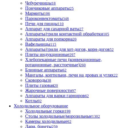
Чебуречницы
18
Пончиковые аппараты
25
Мармиты
106
Пароконвектоматы
348
Печи для пиццы
110
Аппарат для сахарной ваты
27
Аппараты/грили контактной обработки
105
Аппараты для попкорна
20
Вафельницы
115
Аппараты/грили для хот-догов, корн-догов
52
Плиты индукционные
297
Хлебопекарные печи (конвекционные,
ротационные, расстоечные)
260
Блинные аппараты
62
Мангалы, коптильни, печи на дровах и углях
22
Сковороды
38
Плиты газовая
20
Жарочные поверхности
97
Аппараты для варки гарниров
62
Котлы
92
Холодильное оборудование
Холодильные горки
199
Столы холодильные/морозильные
1302
Камеры холодильные
62
Лари, бонеты
259