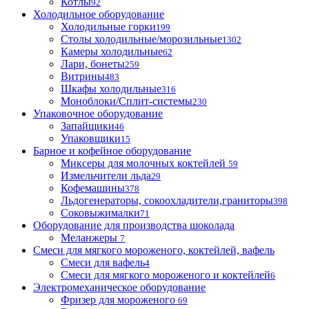
Котлы
92
Холодильное оборудование
Холодильные горки
199
Столы холодильные/морозильные
1302
Камеры холодильные
62
Лари, бонеты
259
Витрины
483
Шкафы холодильные
316
Моноблоки/Сплит-системы
230
Упаковочное оборудование
Запайщики
46
Упаковщики
15
Барное и кофейное оборудование
Миксеры для молочных коктейлей
59
Измельчители льда
29
Кофемашины
378
Льдогенераторы, сокоохладители,граниторы
398
Соковыжималки
71
Оборудование для производства шоколада
Меланжеры
7
Смеси для мягкого мороженого, коктейлей, вафель
Смеси для вафель
4
Смеси для мягкого мороженого и коктейлей
6
Электромеханическое оборудование
Фризер для мороженого
69