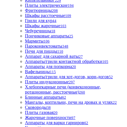
Кипятильники
229
Плиты электрические
194
Фритюрницы
208
Шкафы расстоечные
109
Грили для кур
44
Шкафы жарочные
103
Чебуречницы
18
Пончиковые аппараты
25
Мармиты
106
Пароконвектоматы
348
Печи для пиццы
110
Аппарат для сахарной ваты
27
Аппараты/грили контактной обработки
105
Аппараты для попкорна
20
Вафельницы
115
Аппараты/грили для хот-догов, корн-догов
52
Плиты индукционные
297
Хлебопекарные печи (конвекционные,
ротационные, расстоечные)
260
Блинные аппараты
62
Мангалы, коптильни, печи на дровах и углях
22
Сковороды
38
Плиты газовая
20
Жарочные поверхности
97
Аппараты для варки гарниров
62