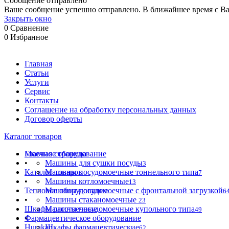
Сообщение отправлено
Ваше сообщение успешно отправлено. В ближайшее время с Ва
Закрыть окно
0
Сравнение
0
Избранное
Главная
Статьи
Услуги
Сервис
Контакты
Соглашение на обработку персональных данных
Договор оферты
Каталог товаров
Моечное оборудование
Главная страница
•
Машины для сушки посуды
3
Каталог товаров
Машины посудомоечные тоннельного типа
7
•
Машины котломоечные
13
Тепловое оборудование
Машины посудомоечные с фронтальной загрузкой
6
•
Машины стаканомоечные
23
Шкафы расстоечные
Машины посудомоечные купольного типа
49
Фармацевтическое оборудование
•
Hurakan
Шкафы фармацевтические
62