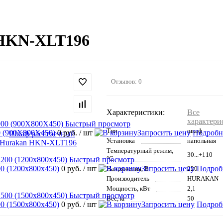
 HKN-XLT196
Отзывов: 0
Характеристики:
Все
характери
Быстрый просмотр
Тип
шкаф
 (900Х800Х450)
0 руб.
/ шт
Запросить цену
Подробн
Установка
напольная
Температурный режим,
30...+110
°C
Быстрый просмотр
 (1200х800х450)
0 руб.
/ шт
Запросить цену
Подроб
Напряжения, В
220
Производитель
HURAKAN
Мощность, кВт
2,1
Быстрый просмотр
Вес, кг
50
 (1500х800х450)
0 руб.
/ шт
Запросить цену
Подроб