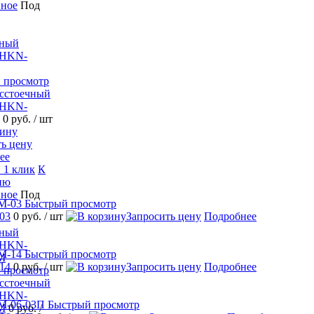
нное
Под
 просмотр
сстоечный
 HKN-
0 руб.
/ шт
ть цену
ее
 1 клик
К
ию
нное
Под
Быстрый просмотр
03
0 руб.
/ шт
Запросить цену
Подробнее
Быстрый просмотр
14
0 руб.
/ шт
Запросить цену
Подробнее
 просмотр
сстоечный
 HKN-
Быстрый просмотр
M
0 руб.
/