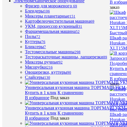
Электромеханическое оборудование
В избра
Фризер для мороженого
69
заказ
Блендеры
106
Миксеры планетарные
151
Картофелеочистительная машина
69
УКМ, процессор кухонный
31
Фаршемешальная машина
52
Быстрый
Пилы
72
Шкаф ра
Куттеры
76
Hurakan
Бликсеры
7
XLT15M
Тестомесильные машины
298
Тестораскаточные машины, лапшерезки
89
Запроси
Миксеры ручные
92
Подробн
Мясорубки
216
Купить в
Овощерезки, куттеры
90
сравнен
Слайсеры
130
В избра
заказ
Универсальная кухонная машина ТОРГМАШ УКМ-
Купить в 1 клик
К сравнению
В избранное
Под заказ
Универсальная кухонная машина ТОРГМАШ УКМ-
Быстрый
Купить в 1 клик
К сравнению
Шкаф ра
В избранное
Под заказ
Hurakan
XLT196