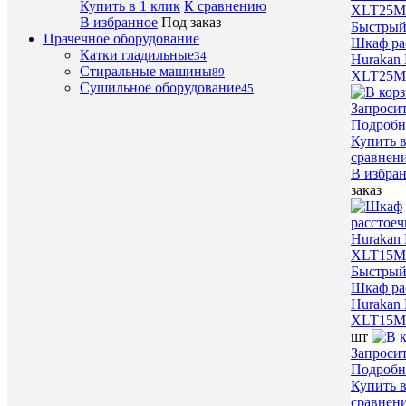
Купить в 1 клик
К сравнению
В избранное
Под заказ
Быстрый
Прачечное оборудование
Шкаф ра
Катки гладильные
34
Hurakan
Стиральные машины
89
XLT25M
Сушильное оборудование
45
Запроси
Подробн
Купить в
сравнен
В избра
заказ
Быстрый
Шкаф ра
Hurakan
XLT15
шт
Запроси
Подробн
Купить в
сравнен