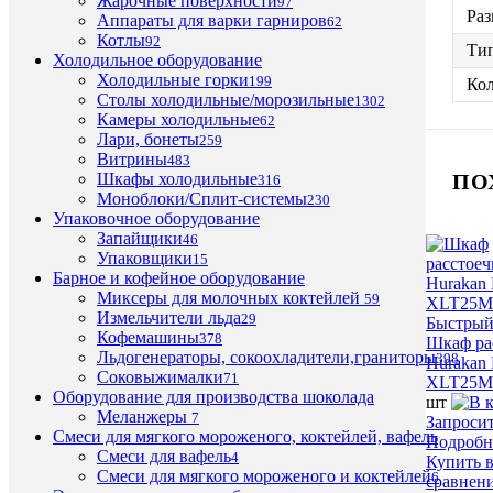
Жарочные поверхности
97
Раз
Аппараты для варки гарниров
62
Котлы
92
Ти
Холодильное оборудование
Холодильные горки
199
Кол
Столы холодильные/морозильные
1302
Камеры холодильные
62
Лари, бонеты
259
Витрины
483
ПО
Шкафы холодильные
316
Моноблоки/Сплит-системы
230
Упаковочное оборудование
Запайщики
46
Упаковщики
15
Барное и кофейное оборудование
Миксеры для молочных коктейлей
59
Измельчители льда
29
Быстрый
Кофемашины
378
Шкаф ра
Льдогенераторы, сокоохладители,граниторы
398
Hurakan
Соковыжималки
71
XLT25
Оборудование для производства шоколада
шт
Меланжеры
7
Запроси
Смеси для мягкого мороженого, коктейлей, вафель
Подробн
Смеси для вафель
4
Купить в
Смеси для мягкого мороженого и коктейлей
6
сравнен