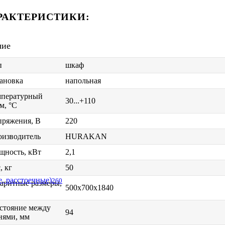
РАКТЕРИСТИКИ:
чие
п
шкаф
ановка
напольная
мпературный
30...+110
м, °C
пряжения, В
220
оизводитель
HURAKAN
щность, кВт
2,1
, кг
50
, расстоечные)
260
аритные размеры,
500х700х1840
стояние между
94
нями, мм