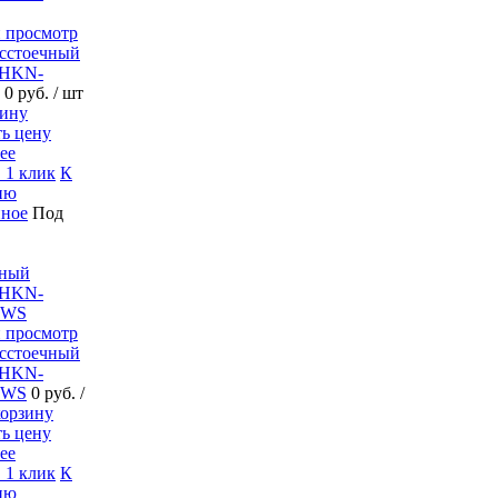
 просмотр
сстоечный
 HKN-
0 руб.
/ шт
ть цену
ее
 1 клик
К
ию
нное
Под
 просмотр
сстоечный
 HKN-
MWS
0 руб.
/
ть цену
ее
 1 клик
К
ию