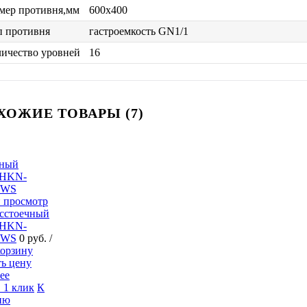
мер противня,мм
600х400
п противня
гастроемкость GN1/1
ичество уровней
16
ХОЖИЕ ТОВАРЫ (7)
 просмотр
сстоечный
 HKN-
MWS
0 руб.
/
ть цену
ее
 1 клик
К
ию