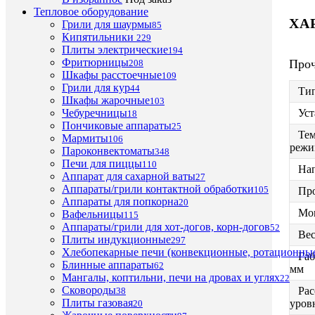
Тепловое оборудование
ХА
Грили для шаурмы
85
Кипятильники
229
Плиты электрические
194
Фритюрницы
Про
208
Шкафы расстоечные
109
Грили для кур
44
Ти
Шкафы жарочные
103
Уст
Чебуречницы
18
Пончиковые аппараты
25
Те
Мармиты
106
режи
Пароконвектоматы
348
Печи для пиццы
110
На
Аппарат для сахарной ваты
27
Аппараты/грили контактной обработки
105
Пр
Аппараты для попкорна
20
Мо
Вафельницы
115
Аппараты/грили для хот-догов, корн-догов
52
Вес
Плиты индукционные
297
Хлебопекарные печи (конвекционные, ротационные
Габ
Блинные аппараты
62
мм
Мангалы, коптильни, печи на дровах и углях
22
Сковороды
Рас
38
Плиты газовая
уров
20