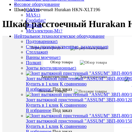
Весовое оборудование
•
Шкаф расстоечный Hurakan HKN-XLT196
CAS
16
MAS
13
Foodatlas
7
Шкаф расстоечный Hurakan
МИДЛ
6
Мехэлектрон-М
17
Нейтральное технологическое оборудование
Подтоварники
5
Столы производственные, разделочные
9
Вернуться в раздел
Стеллажи
9
Ванны моечные
3
Обзор товара
Полки
8
Зонты вентиляционные
3
Характеристики
Зонт вытяжной пристенный "ASSUM" ЗВП-800/900
Купить в 1 клик
К сравнению
В избранное
Под заказ
Похожие товары
Зонт вытяжной пристенный "ASSUM" ЗВП-800/1200
Купить в 1 клик
К сравнению
В избранное
Под заказ
Зонт вытяжной пристенный "ASSUM" ЗВП-800/1500
Купить в 1 клик
К сравнению
В избранное
Под заказ