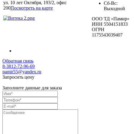
ул. 10 лет Октября, 193/2, офис
Сб-Вс:
200
Посмотреть на карте
Выходной
ООО ТД «Памир»
ИНН 5504151833
ОГРН
1175543039407
Обратная связь
8-3812-72-96-69
pamir55@yandex.ru
Запросить цену
Заполните данные для заказа