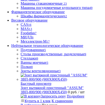
Машины стаканомоечные
23
Машины посудомоечные купольного типа
49
Фармацевтическое оборудование
Шкафы фармацевтические
62
Весовое оборудование
CAS
16
MAS
13
Foodatlas
7
МИДЛ
6
Мехэлектрон-М
17
Нейтральное технологическое оборудование
Подтоварники
5
Столы производственные, разделочные
9
Стеллажи
9
Ванны моечные
3
Полки
8
Зонты вентиляционные
3
Быстрый просмотр
Зонт вытяжной пристенный "ASSUM"
ЗВП-800/900 (900Х800Х450)
0 руб.
/ шт
Запросить цену
Подробнее
Купить в 1 клик
К сравнению