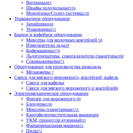
Витрины
483
Шкафы холодильные
316
Моноблоки/Сплит-системы
230
Упаковочное оборудование
Запайщики
46
Упаковщики
15
Барное и кофейное оборудование
Миксеры для молочных коктейлей
59
Измельчители льда
29
Кофемашины
378
Льдогенераторы, сокоохладители,граниторы
398
Соковыжималки
71
Оборудование для производства шоколада
Меланжеры
7
Смеси для мягкого мороженого, коктейлей, вафель
Смеси для вафель
4
Смеси для мягкого мороженого и коктейлей
6
Электромеханическое оборудование
Фризер для мороженого
69
Блендеры
106
Миксеры планетарные
151
Картофелеочистительная машина
69
УКМ, процессор кухонный
31
Фаршемешальная машина
52
Пилы
72