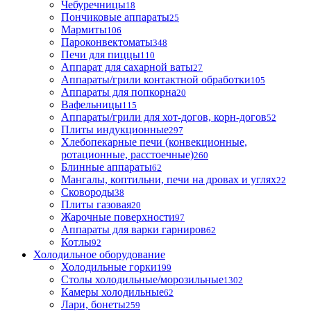
Чебуречницы
18
Пончиковые аппараты
25
Мармиты
106
Пароконвектоматы
348
Печи для пиццы
110
Аппарат для сахарной ваты
27
Аппараты/грили контактной обработки
105
Аппараты для попкорна
20
Вафельницы
115
Аппараты/грили для хот-догов, корн-догов
52
Плиты индукционные
297
Хлебопекарные печи (конвекционные,
ротационные, расстоечные)
260
Блинные аппараты
62
Мангалы, коптильни, печи на дровах и углях
22
Сковороды
38
Плиты газовая
20
Жарочные поверхности
97
Аппараты для варки гарниров
62
Котлы
92
Холодильное оборудование
Холодильные горки
199
Столы холодильные/морозильные
1302
Камеры холодильные
62
Лари, бонеты
259