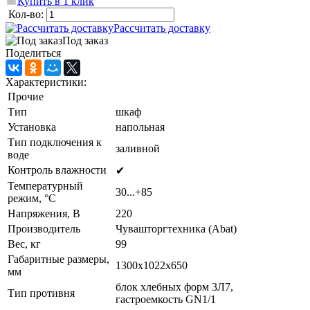
Купить в 1 клик
Кол-во:
Рассчитать доставку
Под заказ
Поделиться
Характеристики:
Прочие
Тип
шкаф
Установка
напольная
Тип подключения к
заливной
воде
Контроль влажности
✔
Температурный
30...+85
режим, °C
Напряжения, В
220
Производитель
Чувашторгтехника (Abat)
Вес, кг
99
Габаритные размеры,
1300х1022х650
мм
блок хлебных форм 3Л7,
Тип противня
гастроемкость GN1/1