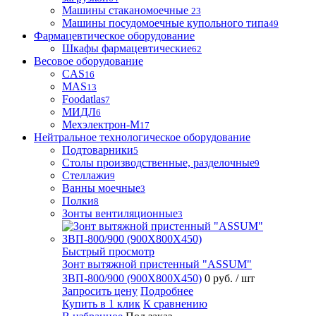
Машины стаканомоечные
23
Машины посудомоечные купольного типа
49
Фармацевтическое оборудование
Шкафы фармацевтические
62
Весовое оборудование
CAS
16
MAS
13
Foodatlas
7
МИДЛ
6
Мехэлектрон-М
17
Нейтральное технологическое оборудование
Подтоварники
5
Столы производственные, разделочные
9
Стеллажи
9
Ванны моечные
3
Полки
8
Зонты вентиляционные
3
Быстрый просмотр
Зонт вытяжной пристенный "ASSUM"
ЗВП-800/900 (900Х800Х450)
0 руб.
/ шт
Запросить цену
Подробнее
Купить в 1 клик
К сравнению