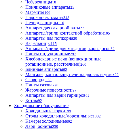
Чебуречницы
18
Пончиковые аппараты
25
Мармиты
106
Пароконвектоматы
348
Печи для пиццы
110
Аппарат для сахарной ваты
27
Аппараты/грили контактной обработки
105
Аппараты для попкорна
20
Вафельницы
115
Аппараты/грили для хот-догов, корн-догов
52
Плиты индукционные
297
Хлебопекарные печи (конвекционные,
ротационные, расстоечные)
260
Блинные аппараты
62
Мангалы, коптильни, печи на дровах и углях
22
Сковороды
38
Плиты газовая
20
Жарочные поверхности
97
Аппараты для варки гарниров
62
Котлы
92
Холодильное оборудование
Холодильные горки
199
Столы холодильные/морозильные
1302
Камеры холодильные
62
Лари, бонеты
259