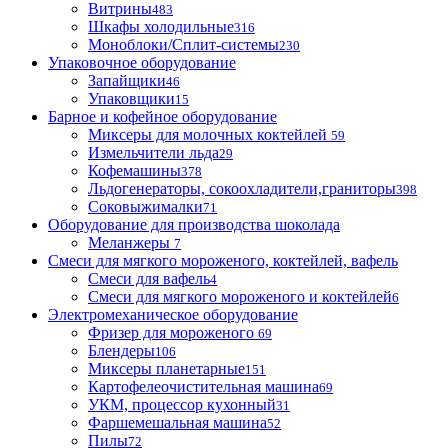
Витрины
483
Шкафы холодильные
316
Моноблоки/Сплит-системы
230
Упаковочное оборудование
Запайщики
46
Упаковщики
15
Барное и кофейное оборудование
Миксеры для молочных коктейлей
59
Измельчители льда
29
Кофемашины
378
Льдогенераторы, сокоохладители,граниторы
398
Соковыжималки
71
Оборудование для производства шоколада
Меланжеры
7
Смеси для мягкого мороженого, коктейлей, вафель
Смеси для вафель
4
Смеси для мягкого мороженого и коктейлей
6
Электромеханическое оборудование
Фризер для мороженого
69
Блендеры
106
Миксеры планетарные
151
Картофелеочистительная машина
69
УКМ, процессор кухонный
31
Фаршемешальная машина
52
Пилы
72