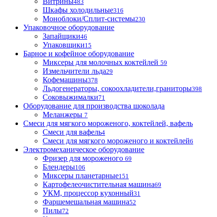
Витрины
483
Шкафы холодильные
316
Моноблоки/Сплит-системы
230
Упаковочное оборудование
Запайщики
46
Упаковщики
15
Барное и кофейное оборудование
Миксеры для молочных коктейлей
59
Измельчители льда
29
Кофемашины
378
Льдогенераторы, сокоохладители,граниторы
398
Соковыжималки
71
Оборудование для производства шоколада
Меланжеры
7
Смеси для мягкого мороженого, коктейлей, вафель
Смеси для вафель
4
Смеси для мягкого мороженого и коктейлей
6
Электромеханическое оборудование
Фризер для мороженого
69
Блендеры
106
Миксеры планетарные
151
Картофелеочистительная машина
69
УКМ, процессор кухонный
31
Фаршемешальная машина
52
Пилы
72