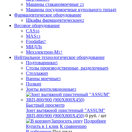
Машины стаканомоечные
23
Машины посудомоечные купольного типа
49
Фармацевтическое оборудование
Шкафы фармацевтические
62
Весовое оборудование
CAS
16
MAS
13
Foodatlas
7
МИДЛ
6
Мехэлектрон-М
17
Нейтральное технологическое оборудование
Подтоварники
5
Столы производственные, разделочные
9
Стеллажи
9
Ванны моечные
3
Полки
8
Зонты вентиляционные
3
Быстрый просмотр
Зонт вытяжной пристенный "ASSUM"
ЗВП-800/900 (900Х800Х450)
0 руб.
/ шт
Запросить цену
Подробнее
Купить в 1 клик
К сравнению
В избранное
Под заказ