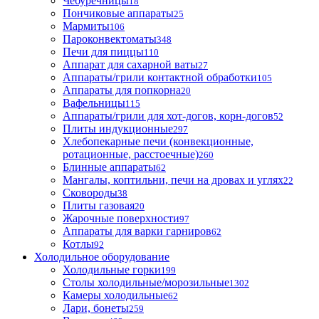
Чебуречницы
18
Пончиковые аппараты
25
Мармиты
106
Пароконвектоматы
348
Печи для пиццы
110
Аппарат для сахарной ваты
27
Аппараты/грили контактной обработки
105
Аппараты для попкорна
20
Вафельницы
115
Аппараты/грили для хот-догов, корн-догов
52
Плиты индукционные
297
Хлебопекарные печи (конвекционные,
ротационные, расстоечные)
260
Блинные аппараты
62
Мангалы, коптильни, печи на дровах и углях
22
Сковороды
38
Плиты газовая
20
Жарочные поверхности
97
Аппараты для варки гарниров
62
Котлы
92
Холодильное оборудование
Холодильные горки
199
Столы холодильные/морозильные
1302
Камеры холодильные
62
Лари, бонеты
259