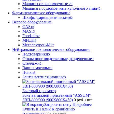
Машины стаканомоечные
23
Машины посудомоечные купольного типа
49
Фармацевтическое оборудование
Шкафы фармацевтические
62
Весовое оборудование
CAS
16
MAS
13
Foodatlas
7
МИДЛ
6
Мехэлектрон-М
17
Нейтральное технологическое оборудование
Подтоварники
5
Столы производственные, разделочные
9
Стеллажи
9
Ванны моечные
3
Полки
8
Зонты вентиляционные
3
Быстрый просмотр
Зонт вытяжной пристенный "ASSUM"
ЗВП-800/900 (900Х800Х450)
0 руб.
/ шт
Запросить цену
Подробнее
Купить в 1 клик
К сравнению