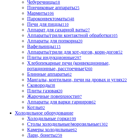
Чебуречницы
18
Пончиковые аппараты
25
Мармиты
106
Пароконвектоматы
348
Печи для пиццы
110
Аппарат для сахарной ваты
27
Аппараты/грили контактной обработки
105
Аппараты для попкорна
20
Вафельницы
115
Аппараты/грили для хот-догов, корн-догов
52
Плиты индукционные
297
Хлебопекарные печи (конвекционные,
ротационные, расстоечные)
260
Блинные аппараты
62
Мангалы, коптильни, печи на дровах и углях
22
Сковороды
38
Плиты газовая
20
Жарочные поверхности
97
Аппараты для варки гарниров
62
Котлы
92
Холодильное оборудование
Холодильные горки
199
Столы холодильные/морозильные
1302
Камеры холодильные
62
Лари, бонеты
259