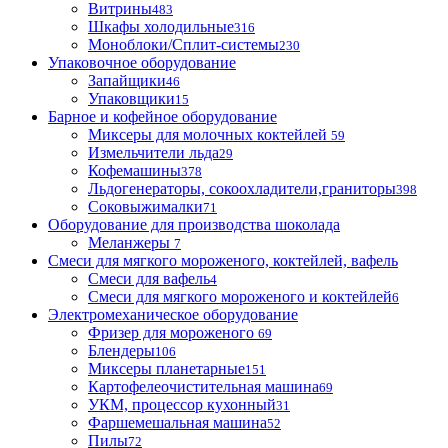
Витрины
483
Шкафы холодильные
316
Моноблоки/Сплит-системы
230
Упаковочное оборудование
Запайщики
46
Упаковщики
15
Барное и кофейное оборудование
Миксеры для молочных коктейлей
59
Измельчители льда
29
Кофемашины
378
Льдогенераторы, сокоохладители,граниторы
398
Соковыжималки
71
Оборудование для производства шоколада
Меланжеры
7
Смеси для мягкого мороженого, коктейлей, вафель
Смеси для вафель
4
Смеси для мягкого мороженого и коктейлей
6
Электромеханическое оборудование
Фризер для мороженого
69
Блендеры
106
Миксеры планетарные
151
Картофелеочистительная машина
69
УКМ, процессор кухонный
31
Фаршемешальная машина
52
Пилы
72